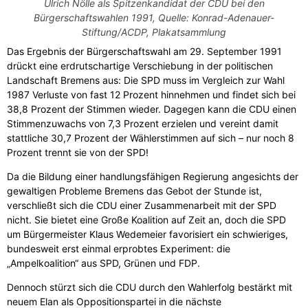
Ulrich Nölle als Spitzenkandidat der CDU bei den
Bürgerschaftswahlen 1991, Quelle: Konrad-Adenauer-
Stiftung/ACDP, Plakatsammlung
Das Ergebnis der Bürgerschaftswahl am 29. September 1991
drückt eine erdrutschartige Verschiebung in der politischen
Landschaft Bremens aus: Die SPD muss im Vergleich zur Wahl
1987 Verluste von fast 12 Prozent hinnehmen und findet sich bei
38,8 Prozent der Stimmen wieder. Dagegen kann die CDU einen
Stimmenzuwachs von 7,3 Prozent erzielen und vereint damit
stattliche 30,7 Prozent der Wählerstimmen auf sich – nur noch 8
Prozent trennt sie von der SPD!
Da die Bildung einer handlungsfähigen Regierung angesichts der
gewaltigen Probleme Bremens das Gebot der Stunde ist,
verschließt sich die CDU einer Zusammenarbeit mit der SPD
nicht. Sie bietet eine Große Koalition auf Zeit an, doch die SPD
um Bürgermeister Klaus Wedemeier favorisiert ein schwieriges,
bundesweit erst einmal erprobtes Experiment: die
„Ampelkoalition“ aus SPD, Grünen und FDP.
Dennoch stürzt sich die CDU durch den Wahlerfolg bestärkt mit
neuem Elan als Oppositionspartei in die nächste