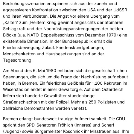
Bedrohungsszenarien entspinnen sich aus der zunehmend
aggressiveren Konfrontation zwischen den USA und der UdSSR
und ihren Verbündeten. Die Angst vor einem Übergang vom
„Kalten“ zum „Heißen“ Krieg gewinnt angesichts der atomaren
Schlagkraft und der Nachrüstungsanstrengungen der beiden
Blöcke (u.a. NATO-Doppelbeschluss vom Dezember 1979) eine
existentielle Dimension. In der Bundesrepublik erhält die
Friedensbewegung Zulauf. Friedenskundgebungen,
Menschenketten und Hausbesetzungen sind an der
Tagesordnung.
Am Abend des 6. Mai 1980 entladen sich die gesellschaftlichen
Spannungen, die sich um die Frage der Nachrüstung aufgebaut
haben, in Bremen. Ein feierliches Gelöbnis für 1.200 Rekruten im
Weserstadion endet in einer Gewaltorgie. Auf dem Osterdeich
liefern sich hunderte Gewalttäter stundenlange
Straßenschlachten mit der Polizei. Mehr als 250 Polizisten und
zahlreiche Demonstranten werden verletzt.
Bremen erlangt bundesweit traurige Aufmerksamkeit. Die CDU
spricht den SPD-Senatoren Fröhlich (Inneres) und Scherf
(Jugend) sowie Bürgermeister Koschnick ihr Misstrauen aus. Ihre