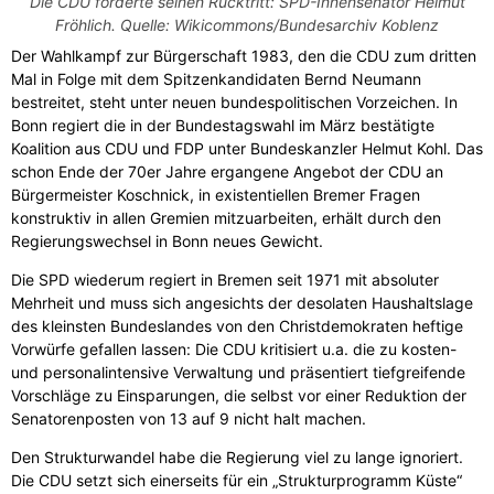
Die CDU forderte seinen Rücktritt: SPD-Innensenator Helmut
Fröhlich. Quelle: Wikicommons/Bundesarchiv Koblenz
Der Wahlkampf zur Bürgerschaft 1983, den die CDU zum dritten
Mal in Folge mit dem Spitzenkandidaten Bernd Neumann
bestreitet, steht unter neuen bundespolitischen Vorzeichen. In
Bonn regiert die in der Bundestagswahl im März bestätigte
Koalition aus CDU und FDP unter Bundeskanzler Helmut Kohl. Das
schon Ende der 70er Jahre ergangene Angebot der CDU an
Bürgermeister Koschnick, in existentiellen Bremer Fragen
konstruktiv in allen Gremien mitzuarbeiten, erhält durch den
Regierungswechsel in Bonn neues Gewicht.
Die SPD wiederum regiert in Bremen seit 1971 mit absoluter
Mehrheit und muss sich angesichts der desolaten Haushaltslage
des kleinsten Bundeslandes von den Christdemokraten heftige
Vorwürfe gefallen lassen: Die CDU kritisiert u.a. die zu kosten-
und personalintensive Verwaltung und präsentiert tiefgreifende
Vorschläge zu Einsparungen, die selbst vor einer Reduktion der
Senatorenposten von 13 auf 9 nicht halt machen.
Den Strukturwandel habe die Regierung viel zu lange ignoriert.
Die CDU setzt sich einerseits für ein „Strukturprogramm Küste“