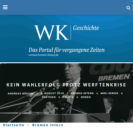
KEIN WAHLERFOLG TROTZ WERFTENKRISE
4. AUGUST 2016
BREMEN INTERN
MINI-SERIEN
ANDREAS BÖSCHE
PARTEIEN
POLITIK
SERIEN
Startseite
Bremen Intern