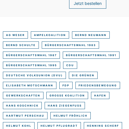
Jetzt bestellen
AG WESER
AMPELKOALITION
BERND NEUMANN
BERND SCHULTE
BÜRGERSCHAFTSWAHL 1983
BÜRGERSCHAFTSWAHL 1987
BÜRGERSCHAFTSWAHL 1991
BÜRGERSCHAFTSWAHL 1995
CDU
DEUTSCHE VOLKSUNION (DVU)
DIE GRÜNEN
ELISABETH MOTSCHMANN
FDP
FRIEDENSBEWEGUNG
GEWERKSCHAFTEN
GROSSE KOALITION
HAFEN
HANS KOSCHNICK
HANS ZIEGENFUSS
HARTMUT PERSCHAU
HELMUT FRÖHLICH
HELMUT KOHL
HELMUT PFLUGRADT
HENNING SCHERF