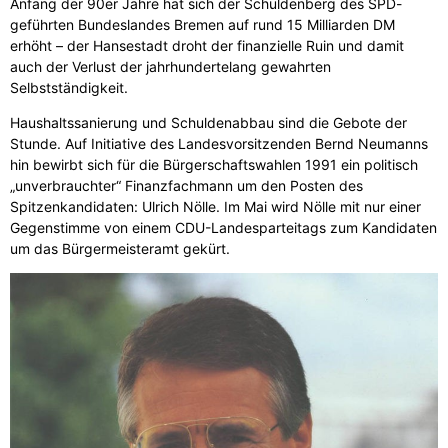
Anfang der 90er Jahre hat sich der Schuldenberg des SPD-
geführten Bundeslandes Bremen auf rund 15 Milliarden DM
erhöht – der Hansestadt droht der finanzielle Ruin und damit
auch der Verlust der jahrhundertelang gewahrten
Selbstständigkeit.
Haushaltssanierung und Schuldenabbau sind die Gebote der
Stunde. Auf Initiative des Landesvorsitzenden Bernd Neumanns
hin bewirbt sich für die Bürgerschaftswahlen 1991 ein politisch
„unverbrauchter“ Finanzfachmann um den Posten des
Spitzenkandidaten: Ulrich Nölle. Im Mai wird Nölle mit nur einer
Gegenstimme von einem CDU-Landesparteitags zum Kandidaten
um das Bürgermeisteramt gekürt.