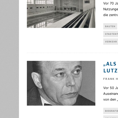
Vor 70 J
Nutzunge
die zentr
BAUTEN
STADTEN
VERKEHR
„ALS
LUTZ
FRANK 
Vor 50 J
Auseinan
von den 
BIOGRAFI