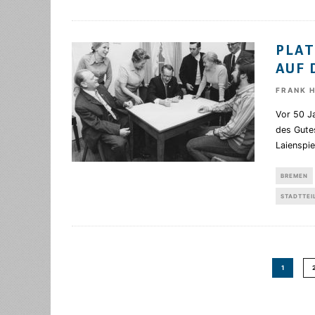
PLAT
AUF 
FRANK 
Vor 50 Ja
des Gute
Laienspi
BREMEN
STADTTEI
1