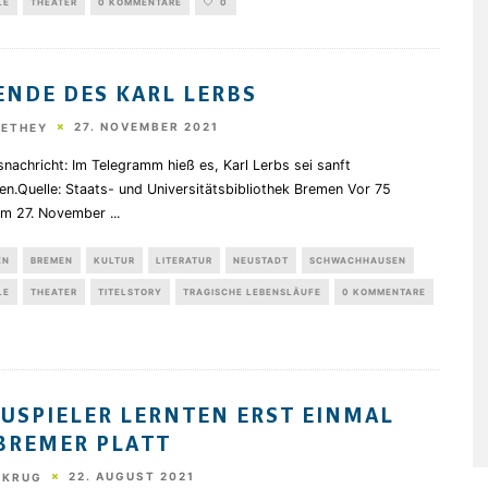
LE
THEATER
0 KOMMENTARE
0
ENDE DES KARL LERBS
27. NOVEMBER 2021
HETHEY
nachricht: Im Telegramm hieß es, Karl Lerbs sei sanft
en.Quelle: Staats- und Universitätsbibliothek Bremen Vor 75
Am 27. November
...
EN
BREMEN
KULTUR
LITERATUR
NEUSTADT
SCHWACHHAUSEN
LE
THEATER
TITELSTORY
TRAGISCHE LEBENSLÄUFE
0 KOMMENTARE
USPIELER LERNTEN ERST EINMAL
BREMER PLATT
22. AUGUST 2021
 KRUG