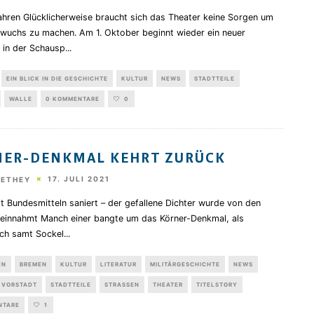
ahren Glücklicherweise braucht sich das Theater keine Sorgen um
wuchs zu machen. Am 1. Oktober beginnt wieder ein neuer
 in der Schausp
...
EIN BLICK IN DIE GESCHICHTE
KULTUR
NEWS
STADTTEILE
WALLE
0 KOMMENTARE
0
ER-DENKMAL KEHRT ZURÜCK
17. JULI 2021
HETHEY
t Bundesmitteln saniert – der gefallene Dichter wurde von den
reinnahmt Manch einer bangte um das Körner-Denkmal, als
ich samt Sockel
...
EN
BREMEN
KULTUR
LITERATUR
MILITÄRGESCHICHTE
NEWS
 VORSTADT
STADTTEILE
STRASSEN
THEATER
TITELSTORY
NTARE
1