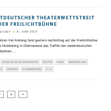
TDEUTSCHER THEATERWETTSTREIT
DER FREILICHTBÜHNE
6. JUNI 2021
HETHEY
hren Viel Anklang fand gestern nachmittag auf der Freilichtbühne
s Hodenberg in Oberneuland das Treffen der niederdeutschen
elbühnen.
...
EIN BLICK IN DIE GESCHICHTE
KULTUR
NEWS
OBERNEULAND
LE
THEATER
0 KOMMENTARE
0
2
3