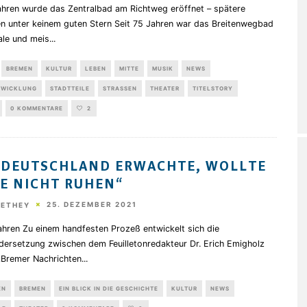
ahren wurde das Zentralbad am Richtweg eröffnet – spätere
n unter keinem guten Stern Seit 75 Jahren war das Breitenwegbad
ale und meis
...
BREMEN
KULTUR
LEBEN
MITTE
MUSIK
NEWS
TWICKLUNG
STADTTEILE
STRASSEN
THEATER
TITELSTORY
0 KOMMENTARE
2
 DEUTSCHLAND ERWACHTE, WOLLTE
E NICHT RUHEN“
25. DEZEMBER 2021
HETHEY
ahren Zu einem handfesten Prozeß entwickelt sich die
dersetzung zwischen dem Feuilletonredakteur Dr. Erich Emigholz
„Bremer Nachrichten
...
EN
BREMEN
EIN BLICK IN DIE GESCHICHTE
KULTUR
NEWS