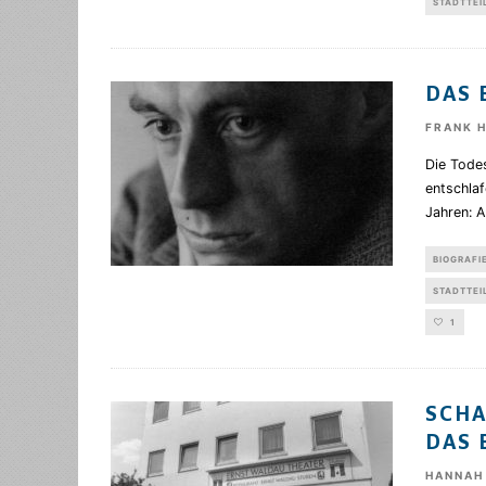
STADTTEI
DAS 
FRANK 
Die Todes
entschlaf
Jahren: 
BIOGRAFI
STADTTEI
1
SCHA
DAS 
HANNAH