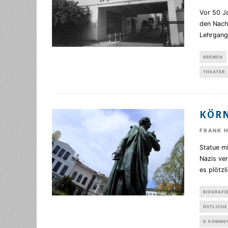
Vor 50 J
den Nach
Lehrgang
BREMEN
THEATER
KÖRN
FRANK 
Statue mi
Nazis ve
es plötzl
BIOGRAFI
ÖSTLICHE
0 KOMME