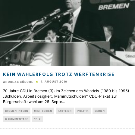
KEIN WAHLERFOLG TROTZ WERFTENKRISE
4. AUGUST 2016
ANDREAS BÖSCHE
70 Jahre CDU in Bremen (3): Im Zeichen des Wandels (1980 bis 1995)
„Schulden, Arbeitslosigkeit, Mammutschulden“: CDU-Plakat zur
Bürgerschaftswahl am 25. Septe
...
BREMEN INTERN
MINI-SERIEN
PARTEIEN
POLITIK
SERIEN
0 KOMMENTARE
2