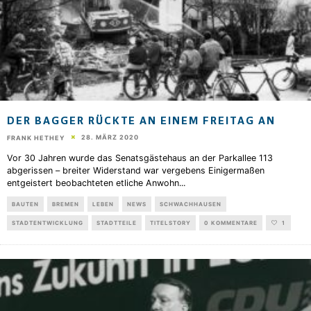
DER BAGGER RÜCKTE AN EINEM FREITAG AN
28. MÄRZ 2020
FRANK HETHEY
Vor 30 Jahren wurde das Senatsgästehaus an der Parkallee 113
abgerissen – breiter Widerstand war vergebens Einigermaßen
entgeistert beobachteten etliche Anwohn
...
BAUTEN
BREMEN
LEBEN
NEWS
SCHWACHHAUSEN
STADTENTWICKLUNG
STADTTEILE
TITELSTORY
0 KOMMENTARE
1