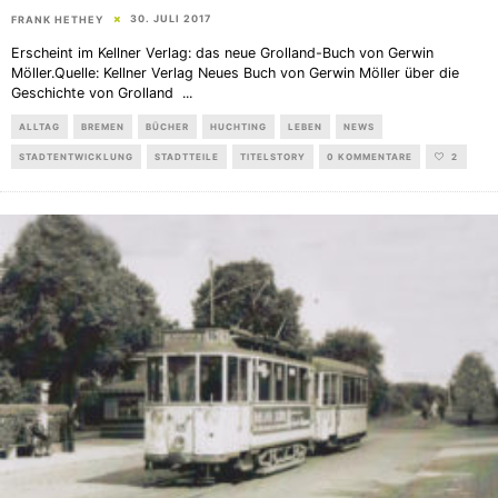
30. JULI 2017
FRANK HETHEY
Erscheint im Kellner Verlag: das neue Grolland-Buch von Gerwin
Möller.Quelle: Kellner Verlag Neues Buch von Gerwin Möller über die
Geschichte von Grolland
...
ALLTAG
BREMEN
BÜCHER
HUCHTING
LEBEN
NEWS
STADTENTWICKLUNG
STADTTEILE
TITELSTORY
0 KOMMENTARE
2