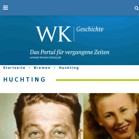
Startseite
Bremen
Huchting
HUCHTING