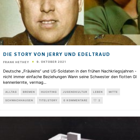
DIE STORY VON JERRY UND EDELTRAUD
9. OKTOBER 2021
FRANK HETHEY
Deutsche „Fräuleins“ und US-Soldaten in den frühen Nachkriegsjahren -
nicht immer einfache Beziehungen Wann seine Schwester den flotten GI
kennenlernte, vermag
...
ALLTAG
BREMEN
HUCHTING
JUGENDKULTUR
LEBEN
MITTE
SCHWACHHAUSEN
TITELSTORY
0 KOMMENTARE
2