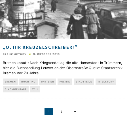
„O, IHR KREUZELSCHREIBER!“
9. OKTOBER 2016
FRANK HETHEY
Bremen kaputt: Nach Kriegsende lag die alte Hansestadt in Trümmern,
hier die Buchhandlung Leuwer an der Obernstraße.Quelle: Staatsarchiv
Bremen Vor 70 Jahre
...
BREMEN
HUCHTING
PARTEIEN
POLITIK
STADTTEILE
TITELSTORY
0 KOMMENTARE
1
1
2