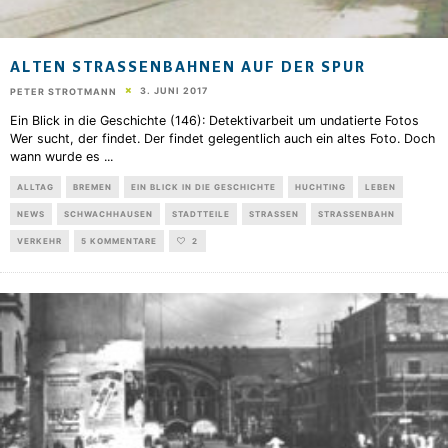
ALTEN STRASSENBAHNEN AUF DER SPUR
3. JUNI 2017
PETER STROTMANN
Ein Blick in die Geschichte (146): Detektivarbeit um undatierte Fotos
Wer sucht, der findet. Der findet gelegentlich auch ein altes Foto. Doch
wann wurde es
...
ALLTAG
BREMEN
EIN BLICK IN DIE GESCHICHTE
HUCHTING
LEBEN
NEWS
SCHWACHHAUSEN
STADTTEILE
STRASSEN
STRASSENBAHN
VERKEHR
5 KOMMENTARE
2