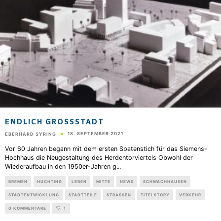
ENDLICH GROSSSTADT
18. SEPTEMBER 2021
EBERHARD SYRING
Vor 60 Jahren begann mit dem ersten Spatenstich für das Siemens-
Hochhaus die Neugestaltung des Herdentorviertels Obwohl der
Wiederaufbau in den 1950er-Jahren g
...
BREMEN
HUCHTING
LEBEN
MITTE
NEWS
SCHWACHHAUSEN
STADTENTWICKLUNG
STADTTEILE
STRASSEN
TITELSTORY
VERKEHR
0 KOMMENTARE
1