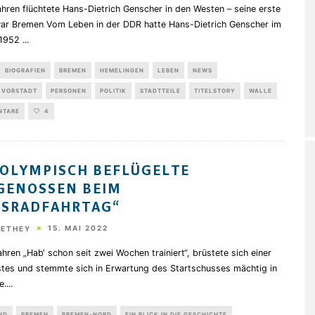
hren flüchtete Hans-Dietrich Genscher in den Westen – seine erste
war Bremen Vom Leben in der DDR hatte Hans-Dietrich Genscher im
1952
...
BIOGRAFIEN
BREMEN
HEMELINGEN
LEBEN
NEWS
 VORSTADT
PERSONEN
POLITIK
STADTTEILE
TITELSTORY
WALLE
NTARE
4
OLYMPISCH BEFLÜGELTE
GENOSSEN BEIM
KSRADFAHRTAG“
15. MAI 2022
HETHEY
hren „Hab‘ schon seit zwei Wochen trainiert“, brüstete sich einer
nstes und stemmte sich in Erwartung des Startschusses mächtig in
e.
...
ND
BREMEN
BREMEN-NORD
EIN BLICK IN DIE GESCHICHTE