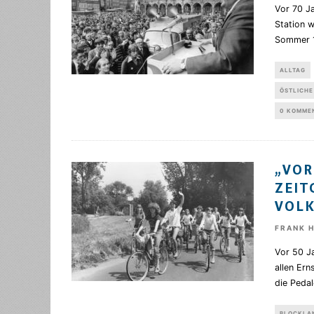
Vor 70 Ja
Station 
Sommer 
ALLTAG
ÖSTLICHE
0 KOMME
„VOR
ZEIT
VOL
FRANK 
Vor 50 Ja
allen Er
die Pedal
BLOCKLA