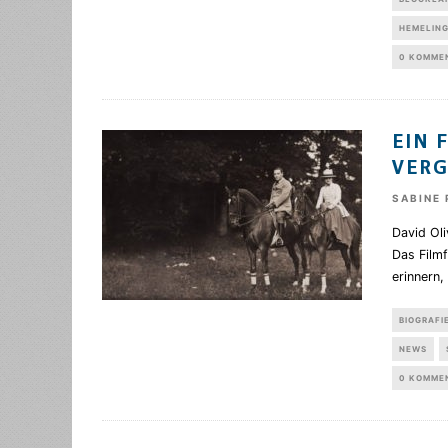
HEMELIN
0 KOMME
EIN 
VER
SABINE 
David Oli
Das Filmf
erinnern
BIOGRAFI
NEWS
0 KOMME