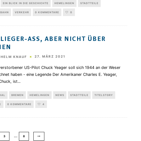
EIN BLICK IN DIE GESCHICHTE
HEMELINGEN
STADTTEILE
BAHN
VERKEHR
0 KOMMENTARE
0
FLIEGER-ASS, ABER NICHT ÜBER
MEN
27. MÄRZ 2021
THELM KNAUF
verstorbener US-Pilot Chuck Yeager soll sich 1944 an der Weser
chnet haben - eine Legende Der Amerikaner Charles E. Yeager,
huck, ist
...
HAL
BREMEN
HEMELINGEN
NEWS
STADTTEILE
TITELSTORY
K
0 KOMMENTARE
4
…
3
8