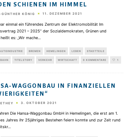
DEN SCHIENEN IM HIMMEL
11. DEZEMBER 2021
-GÜNTHER KÖNIG
ar einmal ein führendes Zentrum der Elektromobilität Im
onsvertrag 2021 – 2025“ der Sozialdemokraten, Grünen und
 heißt es: „Wir mache
...
AUTOINDUSTRIE
BREMEN
HEMELINGEN
LEBEN
STADTTEILE
BAHN
TITELSTORY
VERKEHR
WIRTSCHAFT
0 KOMMENTARE
1
SA-WAGGONBAU IN FINANZIELLEN
IERIGKEITEN“
3. OKTOBER 2021
HETHEY
ahren Die Hansa-Waggonbau GmbH in Hemelingen, die erst am 1.
ses Jahres ihr 25jähriges Bestehen feiern konnte und zur Zeit rund
itskr
...