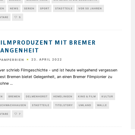
GEN
NEWS
SERIEN
SPORT
STADTTEILE
VOR 50 JAHREN
NTARE
5
FILMPRODUZENT MIT BREMER
GANGENHEIT
23. APRIL 2022
PAMPERRIEN
ver schrieb Filmgeschichte - und ist heute weitgehend vergessen
est Bremen bietet Gelegenheit, an einen Bremer Filmpionier zu
, ohne
...
EN
BREMEN
DELMENHORST
HEMELINGEN
KINO & FILM
KULTUR
SCHWACHHAUSEN
STADTTEILE
TITELSTORY
UMLAND
WALLE
NTARE
7