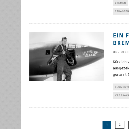
BREMEN
STRASSEN
EIN 
BRE
DR. DIE
Kürzlich 
ausgezei
genannt C
BLUMENT
VEGESAC
1
2