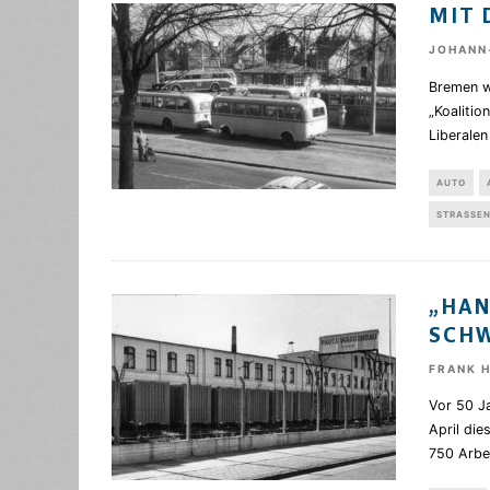
MIT 
JOHANN
Bremen w
„Koaliti
Liberalen
AUTO
STRASSEN
„HAN
SCHW
FRANK 
Vor 50 J
April die
750 Arbe