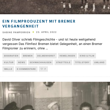
EIN FILMPRODUZENT MIT BREMER
VERGANGENHEIT
23. APRIL 2022
SABINE PAMPERRIEN
David Oliver schrieb Filmgeschichte - und ist heute weitgehend
vergessen Das Filmfest Bremen bietet Gelegenheit, an einen Bremer
Filmpionier zu erinnern, ohne
...
BIOGRAFIEN
BREMEN
DELMENHORST
HEMELINGEN
KINO & FILM
KULTUR
NEWS
SCHWACHHAUSEN
STADTTEILE
TITELSTORY
UMLAND
WALLE
0 KOMMENTARE
7