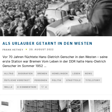
ALS URLAUBER GETARNT IN DEN WESTEN
20. AUGUST 2022
FRANK HETHEY
Vor 70 Jahren flüchtete Hans-Dietrich Genscher in den Westen – seine
erste Station war Bremen Vom Leben in der DDR hatte Hans-Dietrich
Genscher im Sommer 1952
...
ALLTAG
BIOGRAFIEN
BREMEN
HEMELINGEN
LEBEN
NEWS
ÖSTLICHE VORSTADT
PERSONEN
POLITIK
STADTTEILE
TITELSTORY
WALLE
0 KOMMENTARE
4