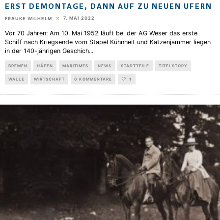
ERST DEMONTAGE, DANN AUF ZU NEUEN UFERN
7. MAI 2022
FRAUKE WILHELM
Vor 70 Jahren: Am 10. Mai 1952 läuft bei der AG Weser das erste
Schiff nach Kriegsende vom Stapel Kühnheit und Katzenjammer liegen
in der 140-jährigen Geschich
...
BREMEN
HÄFEN
MARITIMES
NEWS
STADTTEILE
TITELSTORY
WALLE
WIRTSCHAFT
0 KOMMENTARE
1