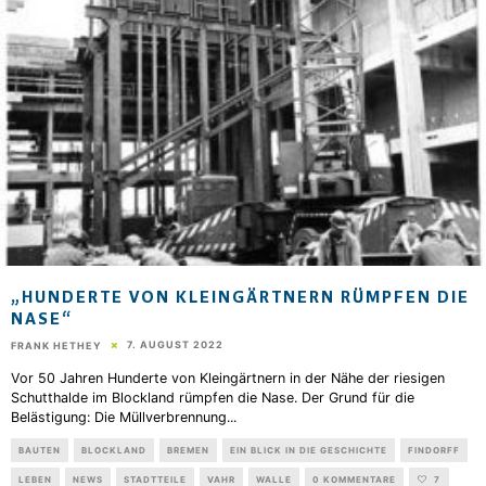
„HUNDERTE VON KLEINGÄRTNERN RÜMPFEN DIE
NASE“
7. AUGUST 2022
FRANK HETHEY
Vor 50 Jahren Hunderte von Kleingärtnern in der Nähe der riesigen
Schutthalde im Blockland rümpfen die Nase. Der Grund für die
Belästigung: Die Müllverbrennung
...
BAUTEN
BLOCKLAND
BREMEN
EIN BLICK IN DIE GESCHICHTE
FINDORFF
LEBEN
NEWS
STADTTEILE
VAHR
WALLE
0 KOMMENTARE
7