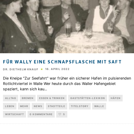
FÜR WALLY EINE SCHNAPSFLASCHE MIT SAFT
16. APRIL 2022
DR. DIETHELM KNAUF
Die Kneipe "Zur Seefahrt" war früher ein sicherer Hafen im pulsierenden
Rotlichtviertel in Walle Wer heute durch das Waller Hafengebiet
spaziert, kann sich kau
...
ALLTAG
BREMEN
ESSEN & TRINKEN
GASTSTÄTTEN-LEXIKON
HÄFEN
LEBEN
MEHR
NEWS
STADTTEILE
TITELSTORY
WALLE
WIRTSCHAFT
0 KOMMENTARE
5