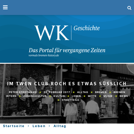
IM TWEN CLUB ROCH ES ETWAS SÜSSLICH
28. FEBRUAR 2017
ALLTAG
BREMEN
BREMEN
PETER STROTMANN
INTERN
JUGENDKULTUR
KULTUR
LEBEN
MITTE
MUSIK
NEWS
STADTTEILE
Startseite
Leben
Alltag