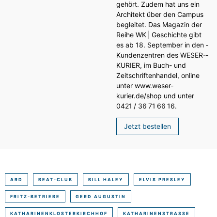
gehört. Zudem hat uns ein
Architekt über den Campus
begleitet. Das Magazin der
Reihe WK | Geschichte gibt
es ab 18. September in den ­
Kundenzentren des WESER-­
KURIER, im Buch- und
Zeitschriftenhandel, online
unter www.weser-
kurier.de/shop und unter
0421 / 36 71 66 16.
Jetzt bestellen
ARD
BEAT-CLUB
BILL HALEY
ELVIS PRESLEY
FRITZ-BETRIEBE
GERD AUGUSTIN
KATHARINENKLOSTERKIRCHHOF
KATHARINENSTRASSE