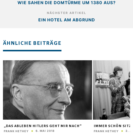
WIE SAHEN DIE DOMTÜRME UM 1380 AUS?
NÄCHSTER ARTIKEL
EIN HOTEL AM ABGRUND
ÄHNLICHE BEITRÄGE
„DAS ABLEBEN HITLERS GEHT MIR NACH“
IMMER SCHÖN SITZ
6. MAI 2018
2. A
FRANK HETHEY
FRANK HETHEY