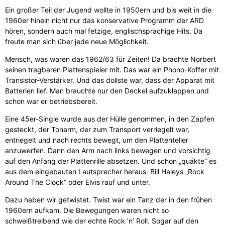
Ein großer Teil der Jugend wollte in 1950ern und bis weit in die
1960er hinein nicht nur das konservative Programm der ARD
hören, sondern auch mal fetzige, englischsprachige Hits. Da
freute man sich über jede neue Möglichkeit.
Mensch, was waren das 1962/63 für Zeiten! Da brachte Norbert
seinen tragbaren Plattenspieler mit. Das war ein Phono-Koffer mit
Transistor-Verstärker. Und das dollste war, dass der Apparat mit
Batterien lief. Man brauchte nur den Deckel aufzuklappen und
schon war er betriebsbereit.
Eine 45er-Single wurde aus der Hülle genommen, in den Zapfen
gesteckt, der Tonarm, der zum Transport verriegelt war,
entriegelt und nach rechts bewegt, um den Plattenteller
anzuwerfen. Dann den Arm nach links bewegen und vorsichtig
auf den Anfang der Plattenrille absetzen. Und schon „quäkte“ es
aus dem eingebauten Lautsprecher heraus: Bill Haleys „Rock
Around The Clock“ oder Elvis rauf und unter.
Dazu haben wir getwistet. Twist war ein Tanz der in den frühen
1960ern aufkam. Die Bewegungen waren nicht so
schweißtreibend wie der echte Rock ’n’ Roll. Sogar auf den