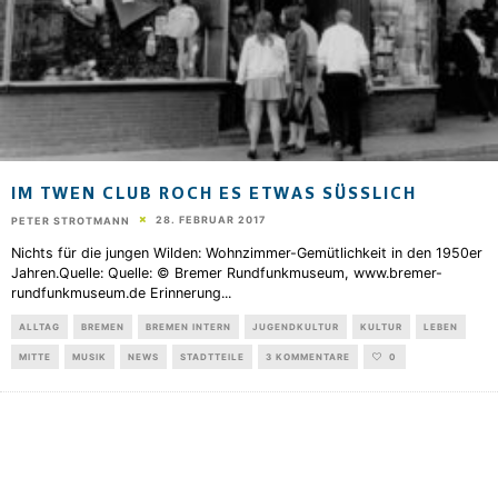
IM TWEN CLUB ROCH ES ETWAS SÜSSLICH
28. FEBRUAR 2017
PETER STROTMANN
Nichts für die jungen Wilden: Wohnzimmer-Gemütlichkeit in den 1950er
Jahren.Quelle: Quelle: © Bremer Rundfunkmuseum, www.bremer-
rundfunkmuseum.de Erinnerung
...
ALLTAG
BREMEN
BREMEN INTERN
JUGENDKULTUR
KULTUR
LEBEN
MITTE
MUSIK
NEWS
STADTTEILE
3 KOMMENTARE
0