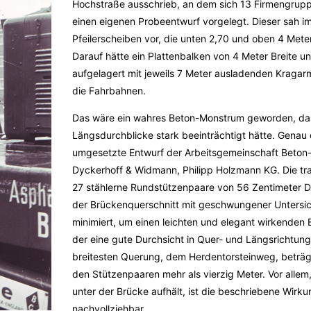
Hochstraße ausschrieb, an dem sich 13 Firmengruppe
einen eigenen Probeentwurf vorgelegt. Dieser sah 
Pfeilerscheiben vor, die unten 2,70 und oben 4 Mete
Darauf hätte ein Plattenbalken von 4 Meter Breite u
aufgelagert mit jeweils 7 Meter ausladenden Kragar
die Fahrbahnen.
Das wäre ein wahres Beton-Monstrum geworden, das
Längsdurchblicke stark beeinträchtigt hätte. Genau
umgesetzte Entwurf der Arbeitsgemeinschaft Beton
Dyckerhoff & Widmann, Philipp Holzmann KG. Die tr
27 stählerne Rundstützenpaare von 56 Zentimeter D
der Brückenquerschnitt mit geschwungener Untersicht
minimiert, um einen leichten und elegant wirkenden
der eine gute Durchsicht in Quer- und Längsrichtun
breitesten Querung, dem Herdentorsteinweg, beträ
den Stützenpaaren mehr als vierzig Meter. Vor allem
unter der Brücke aufhält, ist die beschriebene Wirk
nachvollziehbar.