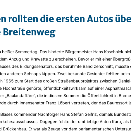
en rollten die ersten Autos übe
 Breitenweg
n heißer Sommertag. Das hinderte Bürgermeister Hans Koschnick nich
klem Anzug und Krawatte zu erscheinen. Bevor er mit einer übergro
uses des Bildungssenators, das berühmte Band zerschnitt, musste 
 den anderen Schnaps kippen. Zwei bekannte Gesichter fehlten beim
och 1965 zum Start des großen Straßenbauprojektes zwischen Danie
e Hochstraße gehörte, öffentlichkeitswirksam auf einer Asphaltmaschi
er „Baulandaffäre“, die in diesem Sommer die Öffentlichkeit in Brem
de durch Innensenator Franz Löbert vertreten, der das Bauressort je
Blases kommender Nachfolger Hans Stefan Seifriz, damals Bundes
erkehrsausschusses. Dagegen fehlte der umtriebige Anton Kurp, als 
d Brückenbau. Er war als Zeuge vor dem parlamentarischen Unters