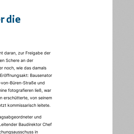
r die
t daran, zur Freigabe der
ßen Schere an der
er noch, wie das damals
 Eröffnungsakt: Bausenator
l-von-Büren-Straße und
ne fotografieren ließ, war
en erschütterte, von seinem
tzt kommissarisch leitete.
tagsabgeordneter und
Leitender Baudirektor Chef
uchungsausschuss in