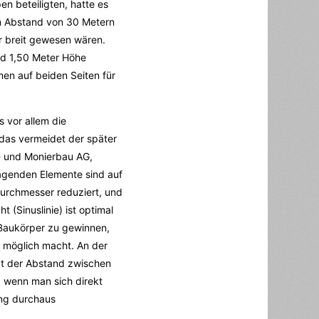
n beteiligten, hatte es
im Abstand von 30 Metern
r breit gewesen wären.
nd 1,50 Meter Höhe
men auf beiden Seiten für
 vor allem die
 das vermeidet der später
- und Monierbau AG,
agenden Elemente sind auf
urchmesser reduziert, und
 (Sinuslinie) ist optimal
 Baukörper zu gewinnen,
g möglich macht. An der
gt der Abstand zwischen
, wenn man sich direkt
ung durchaus