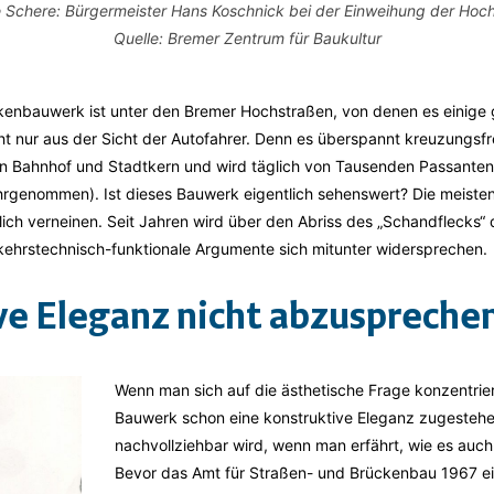
e Schere: Bürgermeister Hans Koschnick bei der Einweihung der Hoc
Quelle: Bremer Zentrum für Baukultur
enbauwerk ist unter den Bremer Hochstraßen, von denen es einige gi
t nur aus der Sicht der Autofahrer. Denn es überspannt kreuzungsfre
 Bahnhof und Stadtkern und wird täglich von Tausenden Passant
rgenommen). Ist dieses Bauwerk eigentlich sehenswert? Die meiste
ich verneinen. Seit Jahren wird über den Abriss des „Schandflecks“ d
kehrstechnisch-funktionale Argumente sich mitunter widersprechen.
ve Eleganz nicht abzuspreche
Wenn man sich auf die ästhetische Frage konzentri
Bauwerk schon eine konstruktive Eleganz zugestehe
nachvollziehbar wird, wenn man erfährt, wie es auc
Bevor das Amt für Straßen- und Brückenbau 1967 ei