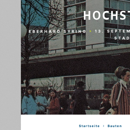
HOCHS
13. SEPTE
EBERHARD SYRING
STAD
Startseite
Bauten