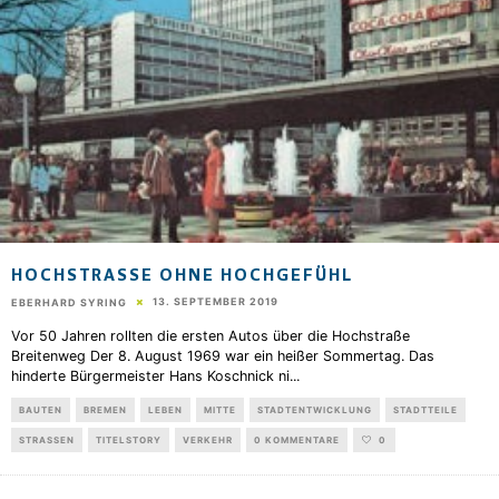
HOCHSTRASSE OHNE HOCHGEFÜHL
13. SEPTEMBER 2019
EBERHARD SYRING
Vor 50 Jahren rollten die ersten Autos über die Hochstraße
Breitenweg Der 8. August 1969 war ein heißer Sommertag. Das
hinderte Bürgermeister Hans Koschnick ni
...
BAUTEN
BREMEN
LEBEN
MITTE
STADTENTWICKLUNG
STADTTEILE
STRASSEN
TITELSTORY
VERKEHR
0 KOMMENTARE
0