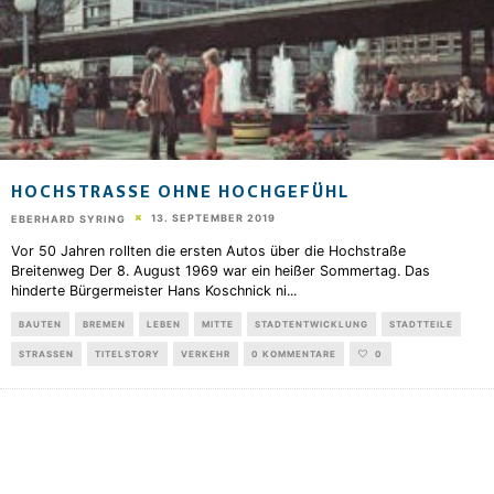
HOCHSTRASSE OHNE HOCHGEFÜHL
13. SEPTEMBER 2019
EBERHARD SYRING
Vor 50 Jahren rollten die ersten Autos über die Hochstraße
Breitenweg Der 8. August 1969 war ein heißer Sommertag. Das
hinderte Bürgermeister Hans Koschnick ni
...
BAUTEN
BREMEN
LEBEN
MITTE
STADTENTWICKLUNG
STADTTEILE
STRASSEN
TITELSTORY
VERKEHR
0 KOMMENTARE
0