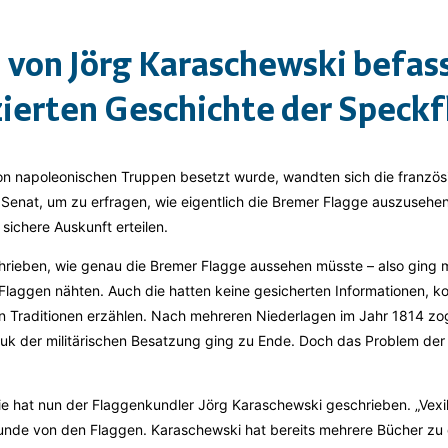
von Jörg Karaschewski befass
zierten Geschichte der Speck
on napoleonischen Truppen besetzt wurde, wandten sich die französi
 Senat, um zu erfragen, wie eigentlich die Bremer Flagge auszusehe
sichere Auskunft erteilen.
hrieben, wie genau die Bremer Flagge aussehen müsste – also ging
 Flaggen nähten. Auch die hatten keine gesicherten Informationen, 
en Traditionen erzählen. Nach mehreren Niederlagen im Jahr 1814 zo
k der militärischen Besatzung ging zu Ende. Doch das Problem de
ie hat nun der Flaggenkundler Jörg Karaschewski geschrieben. „Vexill
unde von den Flaggen. Karaschewski hat bereits mehrere Bücher zu