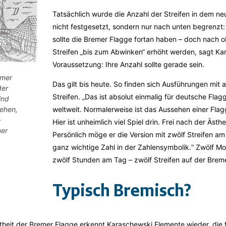
Tatsächlich wurde die Anzahl der Streifen in dem n
nicht festgesetzt, sondern nur nach unten begrenzt:
sollte die Bremer Flagge fortan haben – doch nach 
Streifen „bis zum Abwinken“ erhöht werden, sagt Ka
Voraussetzung: Ihre Anzahl sollte gerade sein.
emer
Das gilt bis heute. So finden sich Ausführungen mit 
der
Streifen. „Das ist absolut einmalig für deutsche Fla
ind
ehen,
weltweit. Normalerweise ist das Aussehen einer Flagge
–
Hier ist unheimlich viel Spiel drin. Frei nach der Ästh
mer
Persönlich möge er die Version mit zwölf Streifen am L
ganz wichtige Zahl in der Zahlensymbolik.“ Zwölf Mo
zwölf Stunden am Tag – zwölf Streifen auf der Brem
Typisch Bremisch?
theit der Bremer Flagge erkennt Karaschewski Elemente wieder, die f