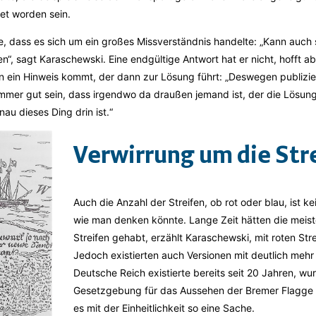
et worden sein.
re, dass es sich um ein großes Missverständnis handelte: „Kann auch 
“, sagt Karaschewski. Eine endgültige Antwort hat er nicht, hofft ab
 ein Hinweis kommt, der dann zur Lösung führt: „Deswegen publizie
mmer gut sein, dass irgendwo da draußen jemand ist, der die Lösung
au dieses Ding drin ist.“
Verwirrung um die Str
Auch die Anzahl der Streifen, ob rot oder blau, ist k
wie man denken könnte. Lange Zeit hätten die meis
Streifen gehabt, erzählt Karaschewski, mit roten Str
Jedoch existierten auch Versionen mit deutlich mehr 
Deutsche Reich existierte bereits seit 20 Jahren, wur
Gesetzgebung für das Aussehen der Bremer Flagge e
es mit der Einheitlichkeit so eine Sache.