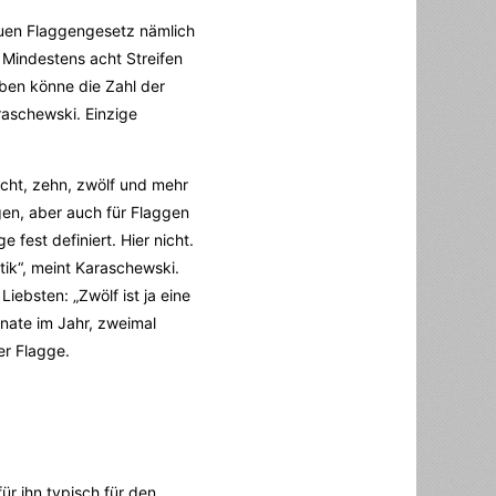
euen Flaggengesetz nämlich
 Mindestens acht Streifen
oben könne die Zahl der
raschewski. Einzige
acht, zehn, zwölf und mehr
ggen, aber auch für Flaggen
 fest definiert. Hier nicht.
etik“, meint Karaschewski.
iebsten: „Zwölf ist ja eine
nate im Jahr, zweimal
er Flagge.
ür ihn typisch für den