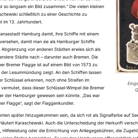
 so langsam ein Bild zusammen.“ Die vielen kleinen
chewski schließlich zu einer Geschichte zu
t im 13. Jahrhundert.
Hansestadt Hamburg damit, ihre Schiffe mit einem
 versehen, damit man sie als Hamburger Schiffe
se Abgrenzung von anderen Städten erwies sich als
 andere Städte nach – darunter auch Bremen. Die
iner Bremer Flagge ist auf einem Bild von 1573 zu
n der Lesummündung zeigt. An den Schiffen lassen
r Schlüssel erkennen, noch ohne Streifen im
Einge
 vermutet, dass dieser Schlüssel-Wimpel die Bremer
Q
ger der Hamburger gewesen sein könnte. „Das war
er Flagge“, sagt der Flaggenkundler.
nnten später hinzugekommen sein, da sich rot als Signalfarbe auf Se
rläutert Karaschewski. Auch die Unterscheidung der Herkunft versch
, Hilfeleistung oder die Entrichtung von Anliegegebühren, die Zugehö