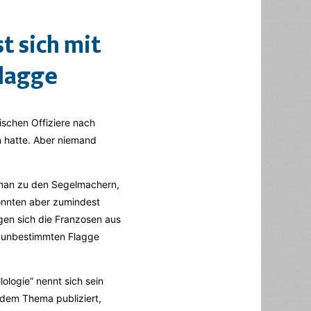
t sich mit
flagge
schen Offiziere nach
n hatte. Aber niemand
 man zu den Segelmachern,
konnten aber zumindest
gen sich die Franzosen aus
r unbestimmten Flagge
ologie“ nennt sich sein
 dem Thema publiziert,