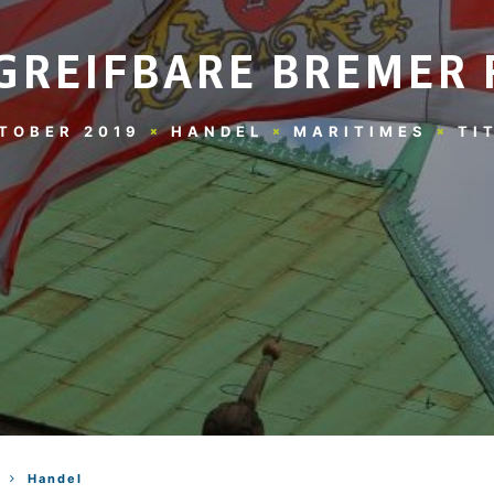
GREIFBARE BREMER
KTOBER 2019
HANDEL
MARITIMES
TI
Handel