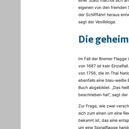
einer Stadt machte sich an
eigenen von den fremden S
der Schifffahrt heraus ent
sagt der Vexillologe.
Die geheimn
Im Fall der Bremer Flagge 
von 1687 ist kein Einzelfa
von 1756, die im Thai Nati
ebenfalls eine blau-weiße 
Buch abgebildet. „Das heiß
beschrieben hat“, sagt der
Zur Frage, wie zwei versch
sich zum einen um eine Re
bekannt ist, das eine ents
um eine Signalflagge hand