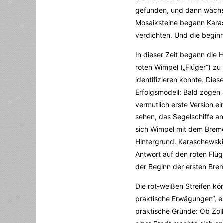
gefunden, und dann wächst
Mosaiksteine begann Karas
verdichten. Und die beginn
In dieser Zeit begann die 
roten Wimpel („Flüger“) zu
identifizieren konnte. Die
Erfolgsmodell: Bald zogen
vermutlich erste Version e
sehen, das Segelschiffe a
sich Wimpel mit dem Breme
Hintergrund. Karaschewski
Antwort auf den roten Flü
der Beginn der ersten Brem
Die rot-weißen Streifen kö
praktische Erwägungen“, e
praktische Gründe: Ob Zoll