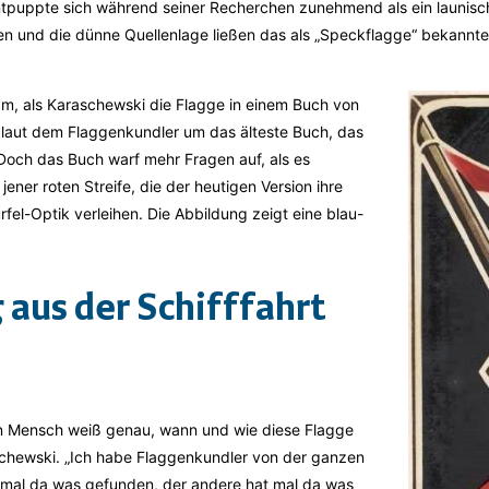
tpuppte sich während seiner Recherchen zunehmend als ein launische
n und die dünne Quellenlage ließen das als „Speckflagge“ bekannt
, als Karaschewski die Flagge in einem Buch von
h laut dem Flaggenkundler um das älteste Buch, das
Doch das Buch warf mehr Fragen auf, als es
ener roten Streife, die der heutigen Version ihre
fel-Optik verleihen. Die Abbildung zeigt eine blau-
aus der Schifffahrt
ein Mensch weiß genau, wann und wie diese Flagge
aschewski. „Ich habe Flaggenkundler von der ganzen
at mal da was gefunden, der andere hat mal da was