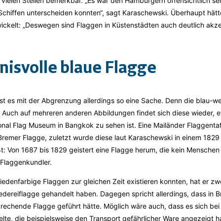
 vielen Stellen bemerkbar. „Es war den Hamburgern offensichtlich seh
chiffen unterscheiden konnten“, sagt Karaschewski. Überhaupt hätte
wickelt: „Deswegen sind Flaggen in Küstenstädten auch deutlich akzep
isvolle blaue Flagge
ist es mit der Abgrenzung allerdings so eine Sache. Denn die blau-
ll. Auch auf mehreren anderen Abbildungen findet sich diese wieder, e
onal Flag Museum in Bangkok zu sehen ist. Eine Mailänder Flaggenta
Bremer Flagge, zuletzt wurde diese laut Karaschewski in einem 1829 
t: Von 1687 bis 1829 geistert eine Flagge herum, die kein Menschen
 Flaggenkundler.
iedenfarbige Flaggen zur gleichen Zeit existieren konnten, hat er zw
edereiflagge gehandelt haben. Dagegen spricht allerdings, dass in
prechende Flagge geführt hätte. Möglich wäre auch, dass es sich be
elte, die beispielsweise den Transport gefährlicher Ware angezeigt