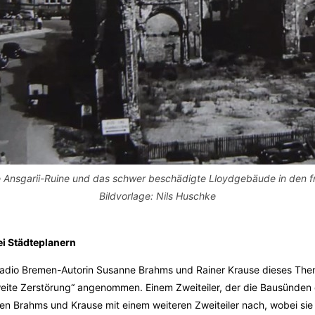
ie Ansgarii-Ruine und das schwer beschädigte Lloydgebäude in den 
Bildvorlage: Nils Huschke
ei Städteplanern
Radio Bremen-Autorin Susanne Brahms und Rainer Krause dieses The
eite Zerstörung“ angenommen. Einem Zweiteiler, der die Bausünden 
n Brahms und Krause mit einem weiteren Zweiteiler nach, wobei sie 