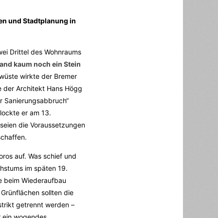
en und Stadtplanung in
wei Drittel des Wohnraums
tand kaum noch ein Stein
wüste wirkte der Bremer
 der Architekt Hans Högg
r Sanierungsabbruch“
lockte er am 13.
seien die Voraussetzungen
chaffen.
oros auf. Was schief und
hstums im späten 19.
re beim Wiederaufbau
 Grünflächen sollten die
trikt getrennt werden –
ur ein wogendes