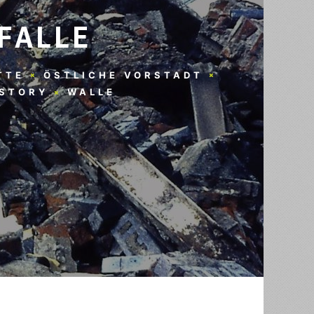
FALLE
TTE
ÖSTLICHE VORSTADT
LSTORY
WALLE