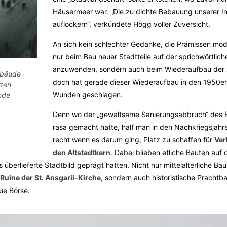
Häusermeer war. „Die zu dichte Bebauung unserer I
auflockern“, verkündete Högg voller Zuversicht.
An sich kein schlechter Gedanke, die Prämissen mod
nur beim Bau neuer Stadtteile auf der sprichwörtlic
anzuwenden, sondern auch beim Wiederaufbau der ze
ebäude
doch hat gerade dieser Wiederaufbau in den 1950er
tten
Wunden geschlagen.
ende
Denn wo der „gewaltsame Sanierungsabbruch“ des B
rasa gemacht hatte, half man in den Nachkriegsjahre
recht wenn es darum ging, Platz zu schaffen für
Ver
den Altstadtkern
. Dabei blieben etliche Bauten auf 
 überlieferte Stadtbild geprägt hatten. Nicht nur mittelalterliche B
Ruine der St. Ansgarii-Kirche
, sondern auch historistische Prachtb
ue Börse.