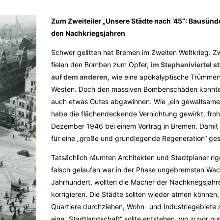
Zum Zweiteiler „Unsere Städte nach ’45“: Bausünd
den Nachkriegsjahren
Schwer gelitten hat Bremen im Zweiten Weltkrieg. Z
fielen den Bomben zum Opfer,
im Stephaniviertel s
auf dem anderen
, wie eine apokalyptische Trümmer
Westen. Doch den massiven Bombenschäden konnte
auch etwas Gutes abgewinnen. Wie „ein gewaltsame
habe die flächendeckende Vernichtung gewirkt, froh
Dezember 1946 bei einem Vortrag in Bremen. Damit 
für eine „große und grundlegende Regeneration“ ges
Tatsächlich räumten Architekten und Stadtplaner rig
falsch gelaufen war in der Phase ungebremsten Wac
Jahrhundert, wollten die Macher der Nachkriegsjah
korrigieren. Die Städte sollten wieder atmen können,
Quartiere durchziehen, Wohn- und Industriegebiete s
eine „Stadtlandschaft“ sollte entstehen, wo zuvor n