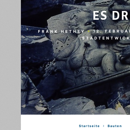
ES D
12. FEBRUA
FRANK HETHEY
STADTENTWIC
Startseite
Bauten