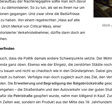
deraufbau der Nachkriegsjahre sollte man sich davor
 zu dämonisieren. So zu tun, als sei es ihnen nur um
itionen gegangen. Und zwar ohne die Bedürfnisse
 zu haben. Von einem regelrechten „Hass auf alte
Vorm 
lrich Merkel von Critical Mass, einer
orisierter Verkehrsteilnehmer, dürfte dann doch am
ehen.
 erfinden
auch, dass die Politik damals andere Schwerpunkte setzte. Der Woh
enda ganz oben. Ebenso wie der Ehrgeiz, die zerstörten Städte noch
 zu bauen und nicht so chaotisch wie in den Gründerjahren. Dabei gi
stadt zu bahnen. Verfolgte man doch zugleich auch das Ziel, den Ve
olen. Die
Erweiterung und Begradigung der Balgebrückstraße
gesc
 umgehen – die Straßenbahn und den Autoverkehr von der guten Stube
afür die
Petristraße
geopfert wurde, nahm man billigend in Kauf. Zum
n Zeiten war, sondern ein Produkt aus der Mitte des 19. Jahrhundert