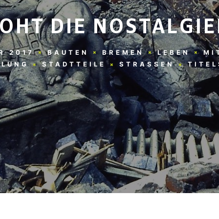
ROHT DIE NOSTALGIE
R 2017
BAUTEN
BREMEN
LEBEN
MI
KLUNG
STADTTEILE
STRASSEN
TITE