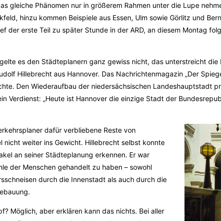
 das gleiche Phänomen nur in größerem Rahmen unter die Lupe nehm
ckfeld, hinzu kommen Beispiele aus Essen, Ulm sowie Görlitz und Ber
f der erste Teil zu später Stunde in der ARD, an diesem Montag fol
elte es den Städteplanern ganz gewiss nicht, das unterstreicht di
udolf Hillebrecht aus Hannover. Das Nachrichtenmagazin „Der Spiegel
hichte. Den Wiederaufbau der niedersächsischen Landeshauptstadt pr
in Verdienst: „Heute ist Hannover die einzige Stadt der Bundesrepu
erkehrsplaner dafür verbliebene Reste von
l nicht weiter ins Gewicht. Hillebrecht selbst konnte
Makel an seiner Städteplanung erkennen. Er war
le der Menschen gehandelt zu haben – sowohl
sschneisen durch die Innenstadt als auch durch die
ebauung.
f? Möglich, aber erklären kann das nichts. Bei aller