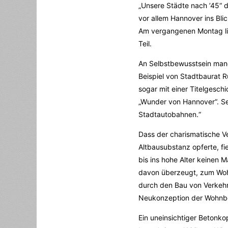
„Unsere Städte nach ’45“
vor allem Hannover ins Bli
Am vergangenen Montag lie
Teil.
An Selbstbewusstsein mang
Beispiel von Stadtbaurat R
sogar mit einer Titelgesc
„Wunder von Hannover“. Se
Stadtautobahnen.“
Dass der charismatische V
Altbausubstanz opferte, fie
bis ins hohe Alter keinen 
davon überzeugt, zum Woh
durch den Bau von Verkehr
Neukonzeption der Wohnb
Ein uneinsichtiger Betonkop