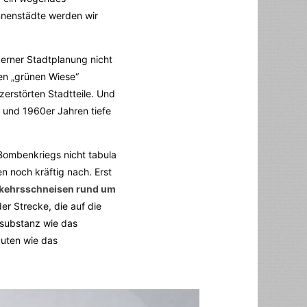
nnenstädte werden wir
erner Stadtplanung nicht
hen „grünen Wiese“
rstörten Stadtteile. Und
 und 1960er Jahren tiefe
ombenkriegs nicht tabula
n noch kräftig nach. Erst
kehrsschneisen rund um
der Strecke, die auf die
ausubstanz wie das
auten wie das