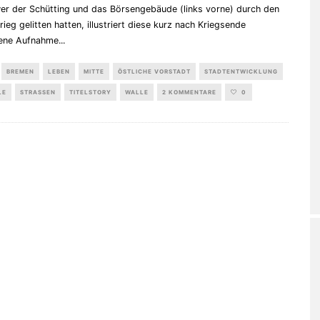
er der Schütting und das Börsengebäude (links vorne) durch den
eg gelitten hatten, illustriert diese kurz nach Kriegsende
ene Aufnahme
...
BREMEN
LEBEN
MITTE
ÖSTLICHE VORSTADT
STADTENTWICKLUNG
LE
STRASSEN
TITELSTORY
WALLE
2 KOMMENTARE
0