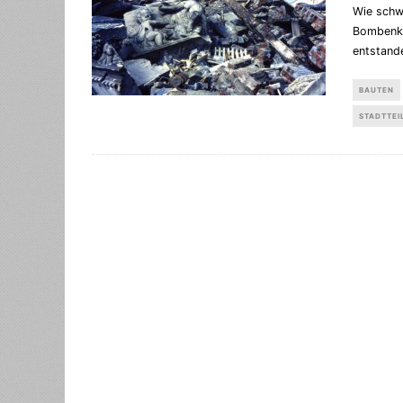
Wie schw
Bombenkri
entstand
BAUTEN
STADTTEI