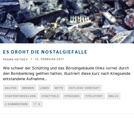
ES DROHT DIE NOSTALGIEFALLE
12. FEBRUAR 2017
FRANK HETHEY
Wie schwer der Schütting und das Börsengebäude (links vorne) durch
den Bombenkrieg gelitten hatten, illustriert diese kurz nach Kriegsende
entstandene Aufnahme
...
BAUTEN
BREMEN
LEBEN
MITTE
ÖSTLICHE VORSTADT
STADTENTWICKLUNG
STADTTEILE
STRASSEN
TITELSTORY
WALLE
2 KOMMENTARE
0