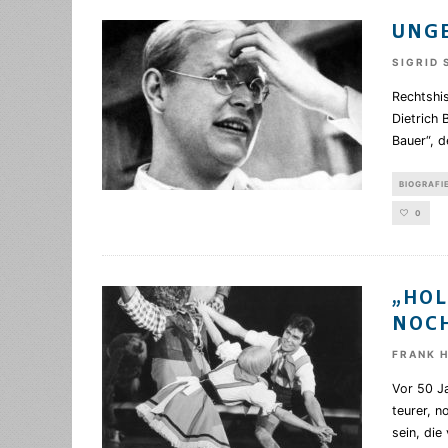
UNGE
SIGRID
Rechtshi
Dietrich 
Bauer“, d
BIOGRAFI
0
„HOL
NOCH
FRANK 
Vor 50 J
teurer, n
sein, di