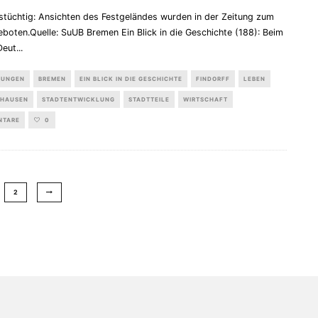
stüchtig: Ansichten des Festgeländes wurden in der Zeitung zum
boten.Quelle: SuUB Bremen Ein Blick in die Geschichte (188): Beim
Deut
...
LUNGEN
BREMEN
EIN BLICK IN DIE GESCHICHTE
FINDORFF
LEBEN
HAUSEN
STADTENTWICKLUNG
STADTTEILE
WIRTSCHAFT
NTARE
0
2