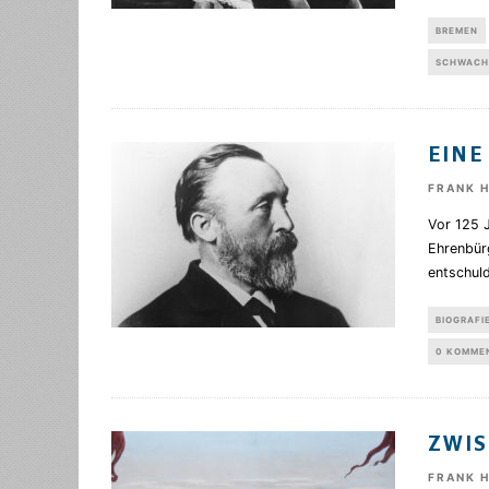
BREMEN
SCHWACH
EINE
FRANK 
Vor 125 
Ehrenbür
entschuld
BIOGRAFI
0 KOMME
ZWIS
FRANK 