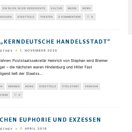
EIN BLICK IN DIE GESCHICHTE
KULTUR
MUSIK
NEWS
HAUSEN
STADTTEILE
THEATER
0 KOMMENTARE
0
 „KERNDEUTSCHE HANDELSSTADT“
1. NOVEMBER 2020
HETHEY
Jahren: Poststaatssekretär Heinrich von Stephan wird Bremer
ger – die nächsten waren Hindenburg und Hitler Fast
igend ließ der Staatss
...
EN
BREMEN
NEWS
STADTTEILE
TITELSTORY
VERKEHR
NTARE
0
CHEN EUPHORIE UND EXZESSEN
7. APRIL 2018
HETHEY