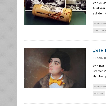
Vor 70 Ja
Auslöser
auf dem 
BIOGRAFI
STADTTEI
„SIE
FRANK 
Vor 150 J
Bremer V
Hamburge
BIOGRAFI
POLITIK