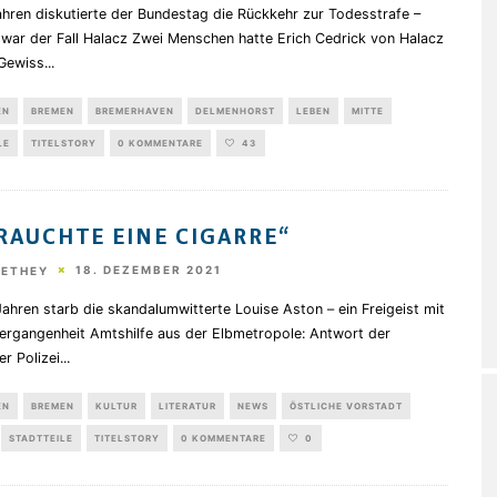
hren diskutierte der Bundestag die Rückkehr zur Todesstrafe –
 war der Fall Halacz Zwei Menschen hatte Erich Cedrick von Halacz
Gewiss
...
EN
BREMEN
BREMERHAVEN
DELMENHORST
LEBEN
MITTE
LE
TITELSTORY
0 KOMMENTARE
43
 RAUCHTE EINE CIGARRE“
18. DEZEMBER 2021
HETHEY
ahren starb die skandalumwitterte Louise Aston – ein Freigeist mit
ergangenheit Amtshilfe aus der Elbmetropole: Antwort der
r Polizei
...
EN
BREMEN
KULTUR
LITERATUR
NEWS
ÖSTLICHE VORSTADT
STADTTEILE
TITELSTORY
0 KOMMENTARE
0