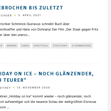
BROCHEN BIS ZULETZT
3. APRIL 2021
 SCHUER
storiker Schminck-Gustavus schreibt Buch über
Bonhoeffer und Hans von Dohnanyi Der Film „Der Staat gegen Fritz
er über den unersc
...
EN
BREMEN
LEBEN
STADTTEILE
TITELSTORY
0 KOMMENTARE
IDAY ON ICE – NOCH GLÄNZENDER,
 TEURER“
15. NOVEMBER 2020
HETHEY
ahren „Holiday on Ice“ kommt wieder – noch glänzender, noch
och aufwendiger soll die neueste Schau der weltgrößten Eisrevue
e vom
...