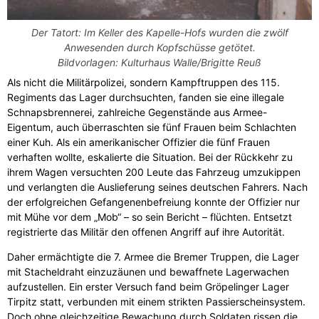
Der Tatort: Im Keller des Kapelle-Hofs wurden die zwölf
Anwesenden durch Kopfschüsse getötet.
Bildvorlagen: Kulturhaus Walle/Brigitte Reuß
Als nicht die Militärpolizei, sondern Kampftruppen des 115.
Regiments das Lager durchsuchten, fanden sie eine illegale
Schnapsbrennerei, zahlreiche Gegenstände aus Armee-
Eigentum, auch überraschten sie fünf Frauen beim Schlachten
einer Kuh. Als ein amerikanischer Offizier die fünf Frauen
verhaften wollte, eskalierte die Situation. Bei der Rückkehr zu
ihrem Wagen versuchten 200 Leute das Fahrzeug umzukippen
und verlangten die Auslieferung seines deutschen Fahrers. Nach
der erfolgreichen Gefangenenbefreiung konnte der Offizier nur
mit Mühe vor dem „Mob“ – so sein Bericht – flüchten. Entsetzt
registrierte das Militär den offenen Angriff auf ihre Autorität.
Daher ermächtigte die 7. Armee die Bremer Truppen, die Lager
mit Stacheldraht einzuzäunen und bewaffnete Lagerwachen
aufzustellen. Ein erster Versuch fand beim Gröpelinger Lager
Tirpitz statt, verbunden mit einem strikten Passierscheinsystem.
Doch ohne gleichzeitige Bewachung durch Soldaten rissen die