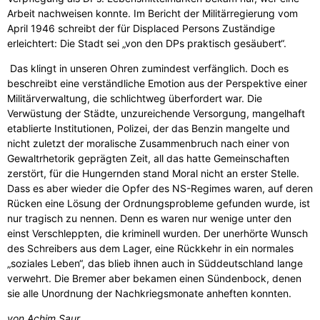
Arbeit nachweisen konnte. Im Bericht der Militärregierung vom
April 1946 schreibt der für Displaced Persons Zuständige
erleichtert: Die Stadt sei „von den DPs praktisch gesäubert“.
Das klingt in unseren Ohren zumindest verfänglich. Doch es
beschreibt eine verständliche Emotion aus der Perspektive einer
Militärverwaltung, die schlichtweg überfordert war. Die
Verwüstung der Städte, unzureichende Versorgung, mangelhaft
etablierte Institutionen, Polizei, der das Benzin mangelte und
nicht zuletzt der moralische Zusammenbruch nach einer von
Gewaltrhetorik geprägten Zeit, all das hatte Gemeinschaften
zerstört, für die Hungernden stand Moral nicht an erster Stelle.
Dass es aber wieder die Opfer des NS-Regimes waren, auf deren
Rücken eine Lösung der Ordnungsprobleme gefunden wurde, ist
nur tragisch zu nennen. Denn es waren nur wenige unter den
einst Verschleppten, die kriminell wurden. Der unerhörte Wunsch
des Schreibers aus dem Lager, eine Rückkehr in ein normales
„soziales Leben“, das blieb ihnen auch in Süddeutschland lange
verwehrt. Die Bremer aber bekamen einen Sündenbock, denen
sie alle Unordnung der Nachkriegsmonate anheften konnten.
von Achim Saur