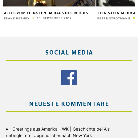
KEIN STEIN MEHR AUF DEM ANDEREN
ÜBER DEN BADESTRAN
ACHSEN
22. JUNI 2016
PETER STROTMANN
30. 
FRANK HETHEY
SOCIAL MEDIA
NEUESTE KOMMENTARE
Greetings aus Amerika - WK | Geschichte
bei
Als
unbegleiteter Jugendlicher nach New York