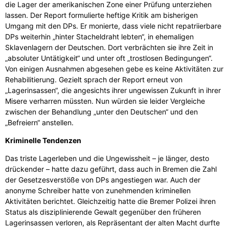
die Lager der amerikanischen Zone einer Prüfung unterziehen
lassen. Der Report formulierte heftige Kritik am bisherigen
Umgang mit den DPs. Er monierte, dass viele nicht repatriierbare
DPs weiterhin „hinter Stacheldraht lebten“, in ehemaligen
Sklavenlagern der Deutschen. Dort verbrächten sie ihre Zeit in
„absoluter Untätigkeit“ und unter oft „trostlosen Bedingungen“.
Von einigen Ausnahmen abgesehen gebe es keine Aktivitäten zur
Rehabilitierung. Gezielt sprach der Report erneut von
„Lagerinsassen“, die angesichts ihrer ungewissen Zukunft in ihrer
Misere verharren müssten. Nun würden sie leider Vergleiche
zwischen der Behandlung „unter den Deutschen“ und den
„Befreiern“ anstellen.
Kriminelle Tendenzen
Das triste Lagerleben und die Ungewissheit – je länger, desto
drückender – hatte dazu geführt, dass auch in Bremen die Zahl
der Gesetzesverstöße von DPs angestiegen war. Auch der
anonyme Schreiber hatte von zunehmenden kriminellen
Aktivitäten berichtet. Gleichzeitig hatte die Bremer Polizei ihren
Status als disziplinierende Gewalt gegenüber den früheren
Lagerinsassen verloren, als Repräsentant der alten Macht durfte