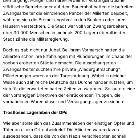
Demütigung, Hunger und harter Arbeit für Rüstungsindustrie,
städtische Betriebe oder auf dem Bauernhof hatten die befreiten
Zwangsarbeiter die einrollenden Panzer der Alliierten bejubelt,
während sich die Bremer angstvoll in den Bunkern oder ihren
Häusern versteckten. Die Stadt war voll von Zwangsarbeitern,
über 30 000 Menschen in mehr als 200 Lagern überall in der
Stadt zählte die Militärregierung.
Doch es gab nicht nur Jubel. Bei ihrem Vormarsch hatten die
Alliierten schon ihre Erfahrungen mit Plünderungen im Chaos der
soeben eroberten Städte gemacht. Die ausgehungerten
Zwangsarbeiter suchten ihre private „Wiedergutmachung“,
Plünderungen waren an der Tagesordnung. Wobei in gleicher
Weise auch zahlreiche Deutsche das Durcheinander nutzten, um
sich für die erwarteten harten Zeiten zu wappnen. So lautete eine
der vorrangigen Direktiven der einrückenden Truppen, die
vorhandenen Warenhäuser und Versorgungslager zu sichern.
Trostloses Lagerleben der DPs
Wie aber sollte sich das Zusammenleben der einstigen Opfer und
Täter an einem Ort entwickeln? Die Alliierten waren davon
ausgegangen, dass die von den Nazis Verschleppten schnell