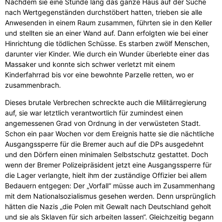
Nachdem sie eine Stunde lang das ganze Haus auf der Suche
nach Wertgegenständen durchstöbert hatten, trieben sie alle
Anwesenden in einem Raum zusammen, führten sie in den Keller
und stellten sie an einer Wand auf. Dann erfolgten wie bei einer
Hinrichtung die tödlichen Schüsse. Es starben zwölf Menschen,
darunter vier Kinder. Wie durch ein Wunder überlebte einer das
Massaker und konnte sich schwer verletzt mit einem
Kinderfahrrad bis vor eine bewohnte Parzelle retten, wo er
zusammenbrach.
Dieses brutale Verbrechen schreckte auch die Militärregierung
auf, sie war letztlich verantwortlich für zumindest einen
angemessenen Grad von Ordnung in der verwüsteten Stadt.
Schon ein paar Wochen vor dem Ereignis hatte sie die nächtliche
Ausgangssperre für die Bremer auch auf die DPs ausgedehnt
und den Dörfern einen minimalen Selbstschutz gestattet. Doch
wenn der Bremer Polizeipräsident jetzt eine Ausgangssperre für
die Lager verlangte, hielt ihm der zuständige Offizier bei allem
Bedauern entgegen: Der „Vorfall“ müsse auch im Zusammenhang
mit dem Nationalsozialismus gesehen werden. Denn ursprünglich
hätten die Nazis „die Polen mit Gewalt nach Deutschland geholt
und sie als Sklaven für sich arbeiten lassen“. Gleichzeitig begann