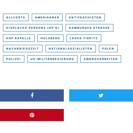
ALLIIERTE
AMERIKANER
ANTIFASCHISTEN
DISPLACED PERSONS (DP'S)
HAMBURGER STRASSE
HOF KAPELLE
HULSBERG
LAGER TIRPITZ
NACHKRIEGSZEIT
NATIONALSOZIALISTEN
POLEN
POLIZEI
US-MILITÄRREGIERUNG
ZWANGSARBEITER