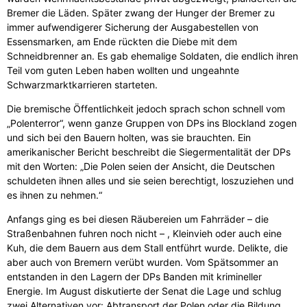
Bremer die Läden. Später zwang der Hunger der Bremer zu
immer aufwendigerer Sicherung der Ausgabestellen von
Essensmarken, am Ende rückten die Diebe mit dem
Schneidbrenner an. Es gab ehemalige Soldaten, die endlich ihren
Teil vom guten Leben haben wollten und ungeahnte
Schwarzmarktkarrieren starteten.
Die bremische Öffentlichkeit jedoch sprach schon schnell vom
„Polenterror“, wenn ganze Gruppen von DPs ins Blockland zogen
und sich bei den Bauern holten, was sie brauchten. Ein
amerikanischer Bericht beschreibt die Siegermentalität der DPs
mit den Worten: „Die Polen seien der Ansicht, die Deutschen
schuldeten ihnen alles und sie seien berechtigt, loszuziehen und
es ihnen zu nehmen.“
Anfangs ging es bei diesen Räubereien um Fahrräder – die
Straßenbahnen fuhren noch nicht – , Kleinvieh oder auch eine
Kuh, die dem Bauern aus dem Stall entführt wurde. Delikte, die
aber auch von Bremern verübt wurden. Vom Spätsommer an
entstanden in den Lagern der DPs Banden mit krimineller
Energie. Im August diskutierte der Senat die Lage und schlug
zwei Alternativen vor: Abtransport der Polen oder die Bildung