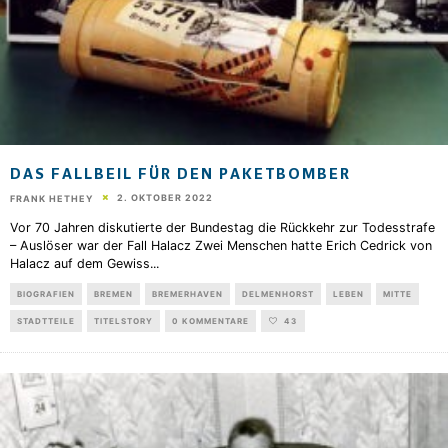
DAS FALLBEIL FÜR DEN PAKETBOMBER
2. OKTOBER 2022
FRANK HETHEY
Vor 70 Jahren diskutierte der Bundestag die Rückkehr zur Todesstrafe
– Auslöser war der Fall Halacz Zwei Menschen hatte Erich Cedrick von
Halacz auf dem Gewiss
...
BIOGRAFIEN
BREMEN
BREMERHAVEN
DELMENHORST
LEBEN
MITTE
STADTTEILE
TITELSTORY
0 KOMMENTARE
43