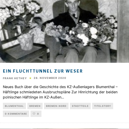
EIN FLUCHTTUNNEL ZUR WESER
28. NOVEMBER 2020
FRANK HETHEY
Neues Buch über die Geschichte des KZ-Außenlagers Blumenthal –
Häftlinge schmiedeten Ausbruchspläne Zur Hinrichtung der beiden
polnischen Häftlinge im KZ-Außen
...
BLUMENTHAL
BREMEN
BREMEN-NORD
STADTTEILE
TITELSTORY
0 KOMMENTARE
0