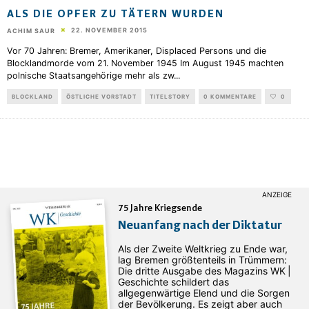
ALS DIE OPFER ZU TÄTERN WURDEN
22. NOVEMBER 2015
ACHIM SAUR
Vor 70 Jahren: Bremer, Amerikaner, Displaced Persons und die
Blocklandmorde vom 21. November 1945 Im August 1945 machten
polnische Staatsangehörige mehr als zw
...
BLOCKLAND
ÖSTLICHE VORSTADT
TITELSTORY
0 KOMMENTARE
0
75 Jahre Kriegsende
Neuanfang nach der Diktatur
Als der Zweite Weltkrieg zu Ende war,
lag Bremen größtenteils in Trümmern:
Die dritte Ausgabe des ­Magazins WK |
Geschichte schildert das
allgegenwärtige Elend und die Sorgen
der Bevölkerung. Es zeigt aber auch