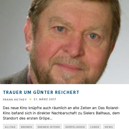
TRAUER UM GÜNTER REICHERT
21. MÄRZ 2017
FRANK HETHEY
Das neue Kino knüpfte auch räumlich an alte Zeiten an: Das Roland-
Kino befand sich in direkter Nachbarschaft zu Sielers Ballhaus, dem
Standort des ersten Gröpe
...
ALLTAG
BREMEN
BREMEN INTERN
GRÖPELINGEN
LEBEN
NEWS