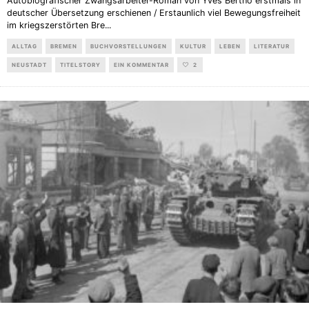
Autobiografischer Zwangsarbeiter-Roman von Yves Bertho erstmals in
deutscher Übersetzung erschienen / Erstaunlich viel Bewegungsfreiheit
im kriegszerstörten Bre
...
ALLTAG
BREMEN
BUCHVORSTELLUNGEN
KULTUR
LEBEN
LITERATUR
NEUSTADT
TITELSTORY
EIN KOMMENTAR
2