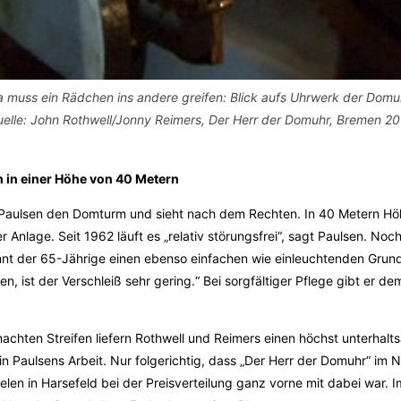
 muss ein Rädchen ins andere greifen: Blick aufs Uhrwerk der Domu
elle: John Rothwell/Jonny Reimers, Der Herr der Domuhr, Bremen 2
h in einer Höhe von 40 Metern
 Paulsen den Domturm und sieht nach dem Rechten. In 40 Metern Höh
Anlage. Seit 1962 läuft es „relativ störungsfrei“, sagt Paulsen. Noc
nt der 65-Jährige einen ebenso einfachen wie einleuchtenden Grund
en, ist der Verschleiß sehr gering.“ Bei sorgfältiger Pflege gibt er 
machten Streifen liefern Rothwell und Reimers einen höchst unterhal
 in Paulsens Arbeit. Nur folgerichtig, dass „Der Herr der Domuhr“ i
elen in Harsefeld bei der Preisverteilung ganz vorne mit dabei war. I