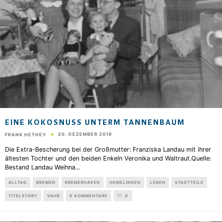
EINE KOKOSNUSS UNTERM TANNENBAUM
20. DEZEMBER 2019
FRANK HETHEY
Die Extra-Bescherung bei der Großmutter: Franziska Landau mit ihrer
ältesten Tochter und den beiden Enkeln Veronika und Waltraut.Quelle:
Bestand Landau Weihna
...
ALLTAG
BREMEN
BREMERHAVEN
HEMELINGEN
LEBEN
STADTTEILE
TITELSTORY
VAHR
0 KOMMENTARE
0