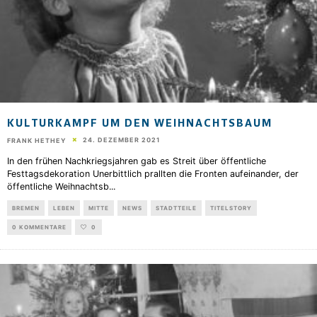
KULTURKAMPF UM DEN WEIHNACHTSBAUM
24. DEZEMBER 2021
FRANK HETHEY
In den frühen Nachkriegsjahren gab es Streit über öffentliche
Festtagsdekoration Unerbittlich prallten die Fronten aufeinander, der
öffentliche Weihnachtsb
...
BREMEN
LEBEN
MITTE
NEWS
STADTTEILE
TITELSTORY
0 KOMMENTARE
0