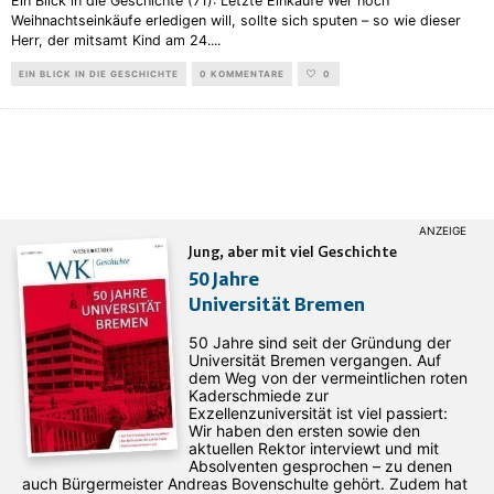
Ein Blick in die Geschichte (71): Letzte Einkäufe Wer noch
Weihnachtseinkäufe erledigen will, sollte sich sputen – so wie dieser
Herr, der mitsamt Kind am 24.
...
EIN BLICK IN DIE GESCHICHTE
0 KOMMENTARE
0
Jung, aber mit viel Geschichte
50 Jahre
Universität Bremen
50 Jahre sind seit der Gründung der
Universität Bremen vergangen. Auf
dem Weg von der vermeintlichen roten
Kaderschmiede zur
Exzellenzuniversität ist viel passiert:
Wir haben den ersten sowie den
aktuellen Rektor interviewt und mit
Absolventen gesprochen – zu denen
auch Bürgermeister Andreas Bovenschulte gehört. Zudem hat