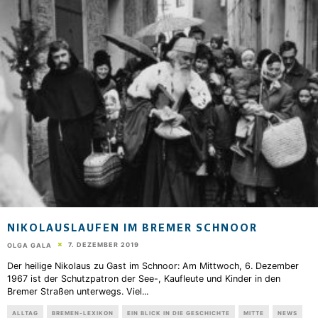
NIKOLAUSLAUFEN IM BREMER SCHNOOR
7. DEZEMBER 2019
OLGA GALA
Der heilige Nikolaus zu Gast im Schnoor: Am Mittwoch, 6. Dezember
1967 ist der Schutzpatron der See-, Kaufleute und Kinder in den
Bremer Straßen unterwegs. Viel
...
ALLTAG
BREMEN-LEXIKON
EIN BLICK IN DIE GESCHICHTE
MITTE
NEWS