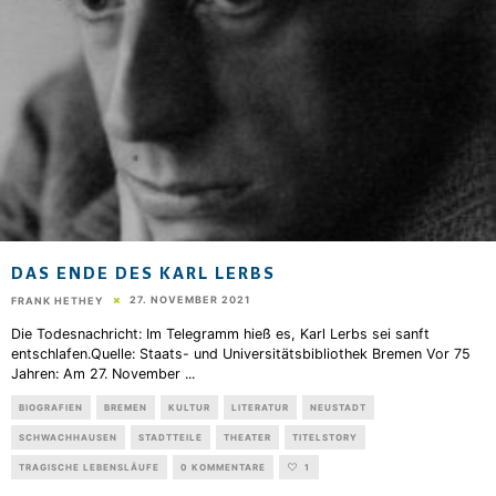
DAS ENDE DES KARL LERBS
27. NOVEMBER 2021
FRANK HETHEY
Die Todesnachricht: Im Telegramm hieß es, Karl Lerbs sei sanft
entschlafen.Quelle: Staats- und Universitätsbibliothek Bremen Vor 75
Jahren: Am 27. November
...
BIOGRAFIEN
BREMEN
KULTUR
LITERATUR
NEUSTADT
SCHWACHHAUSEN
STADTTEILE
THEATER
TITELSTORY
TRAGISCHE LEBENSLÄUFE
0 KOMMENTARE
1