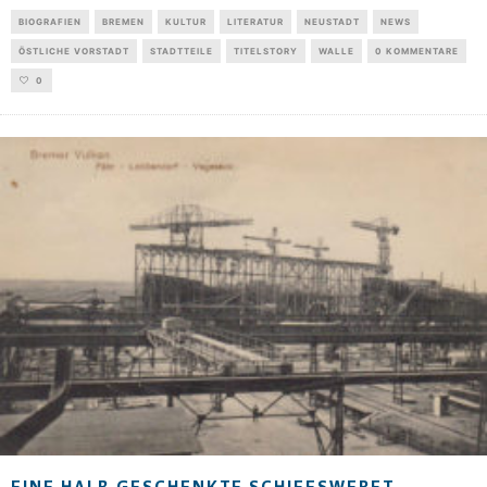
BIOGRAFIEN
BREMEN
KULTUR
LITERATUR
NEUSTADT
NEWS
ÖSTLICHE VORSTADT
STADTTEILE
TITELSTORY
WALLE
0 KOMMENTARE
0