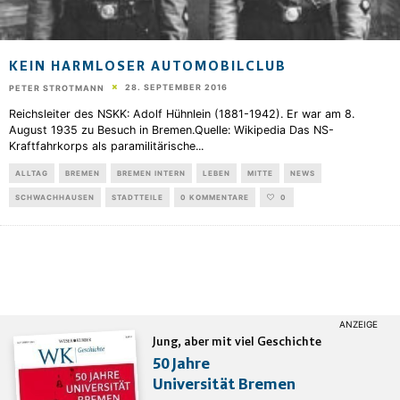
KEIN HARMLOSER AUTOMOBILCLUB
28. SEPTEMBER 2016
PETER STROTMANN
Reichsleiter des NSKK: Adolf Hühnlein (1881-1942). Er war am 8.
August 1935 zu Besuch in Bremen.Quelle: Wikipedia Das NS-
Kraftfahrkorps als paramilitärische
...
ALLTAG
BREMEN
BREMEN INTERN
LEBEN
MITTE
NEWS
SCHWACHHAUSEN
STADTTEILE
0 KOMMENTARE
0
Jung, aber mit viel Geschichte
50 Jahre
Universität Bremen