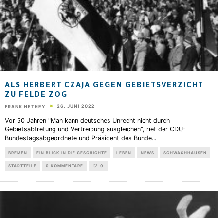
ALS HERBERT CZAJA GEGEN GEBIETSVERZICHT
ZU FELDE ZOG
26. JUNI 2022
FRANK HETHEY
Vor 50 Jahren "Man kann deutsches Unrecht nicht durch
Gebietsabtretung und Vertreibung ausgleichen", rief der CDU-
Bundestagsabgeordnete und Präsident des Bunde
...
BREMEN
EIN BLICK IN DIE GESCHICHTE
LEBEN
NEWS
SCHWACHHAUSEN
STADTTEILE
0 KOMMENTARE
0