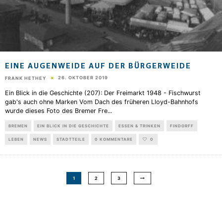
EINE AUGENWEIDE AUF DER BÜRGERWEIDE
26. OKTOBER 2019
FRANK HETHEY
Ein Blick in die Geschichte (207): Der Freimarkt 1948 - Fischwurst
gab's auch ohne Marken Vom Dach des früheren Lloyd-Bahnhofs
wurde dieses Foto des Bremer Fre
...
BREMEN
EIN BLICK IN DIE GESCHICHTE
ESSEN & TRINKEN
FINDORFF
LEBEN
NEWS
STADTTEILE
0 KOMMENTARE
0
1
2
3