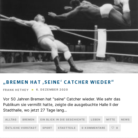
„BREMEN HAT ‚SEINE‘ CATCHER WIEDER“
6. DEZEMBER 2020
FRANK HETHEY
Vor 50 Jahren Bremen hat "seine" Catcher wieder. Wie sehr das
Publikum sie vermißt hatte, zeigte die ausgebuchte Halle II der
Stadthalle, wo jetzt 27 Tage lang
...
ALLTAG
BREMEN
EIN BLICK IN DIE GESCHICHTE
LEBEN
MITTE
NEWS
ÖSTLICHE VORSTADT
SPORT
STADTTEILE
0 KOMMENTARE
0