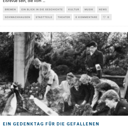
Eisrevue sein, die vom
...
BREMEN
EIN BLICK IN DIE GESCHICHTE
KULTUR
MUSIK
NEWS
SCHWACHHAUSEN
STADTTEILE
THEATER
0 KOMMENTARE
0
EIN GEDENKTAG FÜR DIE GEFALLENEN