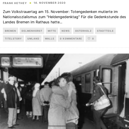
14. NOVEMBER 2020
FRANK HETHEY
Zum Volkstrauertag am 15. November: Totengedenken mutierte im
Nationalsozialismus zum "Heldengedenktag" Für die Gedenkstunde des
Landes Bremen im Rathaus hatte
...
BREMEN
DELMENHORST
MITTE
NEWS
OSTERHOLZ
STADTTEILE
TITELSTORY
UMLAND
WALLE
0 KOMMENTARE
0