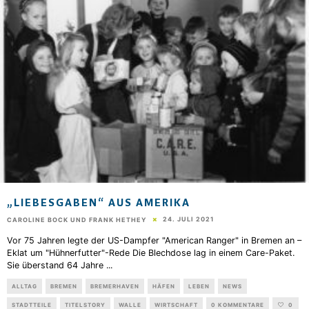
„LIEBESGABEN“ AUS AMERIKA
24. JULI 2021
CAROLINE BOCK UND FRANK HETHEY
Vor 75 Jahren legte der US-Dampfer "American Ranger" in Bremen an –
Eklat um "Hühnerfutter"-Rede Die Blechdose lag in einem Care-Paket.
Sie überstand 64 Jahre
...
ALLTAG
BREMEN
BREMERHAVEN
HÄFEN
LEBEN
NEWS
STADTTEILE
TITELSTORY
WALLE
WIRTSCHAFT
0 KOMMENTARE
0