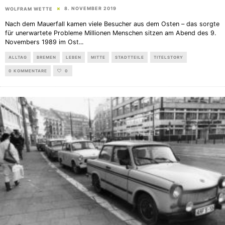
8. NOVEMBER 2019
WOLFRAM WETTE
Nach dem Mauerfall kamen viele Besucher aus dem Osten – das sorgte
für unerwartete Probleme Millionen Menschen sitzen am Abend des 9.
Novembers 1989 im Ost
...
ALLTAG
BREMEN
LEBEN
MITTE
STADTTEILE
TITELSTORY
0 KOMMENTARE
0