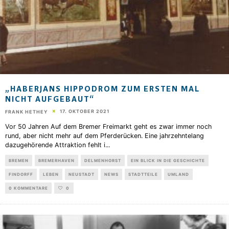
„HABERJANS HIPPODROM ZUM ERSTEN MAL
NICHT AUFGEBAUT“
17. OKTOBER 2021
FRANK HETHEY
Vor 50 Jahren Auf dem Bremer Freimarkt geht es zwar immer noch
rund, aber nicht mehr auf dem Pferderücken. Eine jahrzehntelang
dazugehörende Attraktion fehlt i
...
BREMEN
BREMERHAVEN
DELMENHORST
EIN BLICK IN DIE GESCHICHTE
FINDORFF
LEBEN
NEUSTADT
NEWS
STADTTEILE
UMLAND
0 KOMMENTARE
0