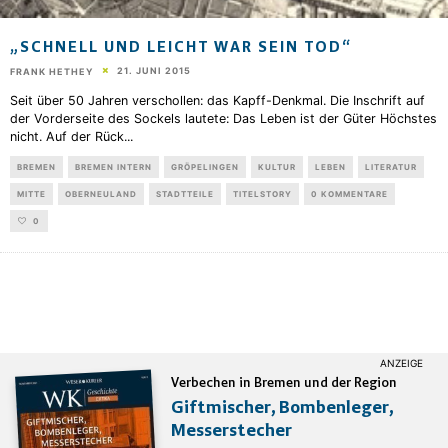
„SCHNELL UND LEICHT WAR SEIN TOD“
21. JUNI 2015
FRANK HETHEY
Seit über 50 Jahren verschollen: das Kapff-Denkmal. Die Inschrift auf
der Vorderseite des Sockels lautete: Das Leben ist der Güter Höchstes
nicht. Auf der Rück
...
BREMEN
BREMEN INTERN
GRÖPELINGEN
KULTUR
LEBEN
LITERATUR
MITTE
OBERNEULAND
STADTTEILE
TITELSTORY
0 KOMMENTARE
0
Verbechen in Bremen und der Region
Giftmischer, Bombenleger,
Messerstecher