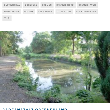
BLUMENTHAL
BORGFELD
BREMEN
BREMEN-NORD
BREMERHAVEN
HEMELINGEN
POLITIK
SEEHAUSEN
TITELSTORY
EIN KOMMENTAR
5