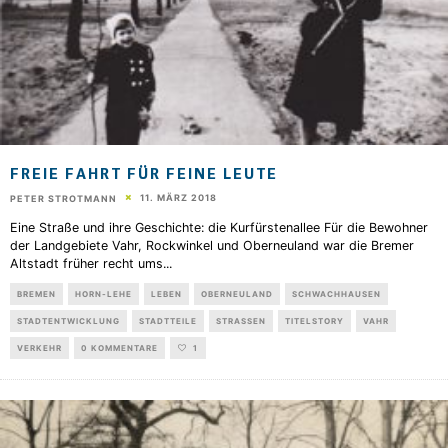
FREIE FAHRT FÜR FEINE LEUTE
11. MÄRZ 2018
PETER STROTMANN
Eine Straße und ihre Geschichte: die Kurfürstenallee Für die Bewohner
der Landgebiete Vahr, Rockwinkel und Oberneuland war die Bremer
Altstadt früher recht ums
...
BREMEN
HORN-LEHE
LEBEN
OBERNEULAND
SCHWACHHAUSEN
STADTENTWICKLUNG
STADTTEILE
STRASSEN
TITELSTORY
VAHR
VERKEHR
0 KOMMENTARE
1