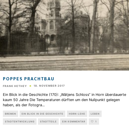
POPPES PRACHTBAU
18. NOVEMBER 2017
FRANK HETHEY
Ein Blick in die Geschichte (170): „Wätjens Schloss“ in Horn überdauerte
kaum 50 Jahre Die Temperaturen dürften um den Nullpunkt gelegen
haben, als der Fotogra
...
BREMEN
EIN BLICK IN DIE GESCHICHTE
HORN-LEHE
LEBEN
STADTENTWICKLUNG
STADTTEILE
EIN KOMMENTAR
1