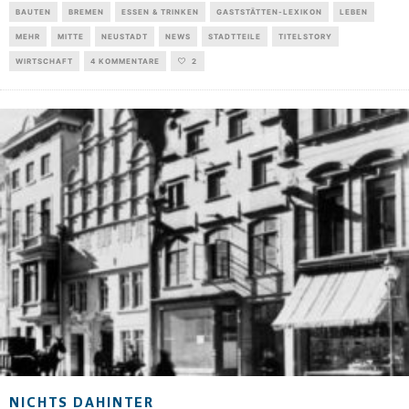
BAUTEN
BREMEN
ESSEN & TRINKEN
GASTSTÄTTEN-LEXIKON
LEBEN
MEHR
MITTE
NEUSTADT
NEWS
STADTTEILE
TITELSTORY
WIRTSCHAFT
4 KOMMENTARE
2
NICHTS DAHINTER