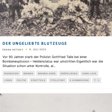
DER UNGELIEBTE BLUTZEUGE
9. JULI 2022
FRANK HETHEY
Vor 90 Jahren starb der Polizist Gottfried Talle bei einer
Bombenexplosion – Heldenstatus war umstritten Eigentlich war die
Situation schon unter Kontrolle, al
...
BIOGRAFIEN
BREMEN
BREMEN-NORD
GRÖPELINGEN
HORN-LEHE
LEBEN
POLITIK
STADTTEILE
TITELSTORY
0 KOMMENTARE
3