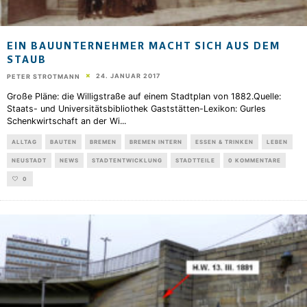
EIN BAUUNTERNEHMER MACHT SICH AUS DEM
STAUB
24. JANUAR 2017
PETER STROTMANN
Große Pläne: die Willigstraße auf einem Stadtplan von 1882.Quelle:
Staats- und Universitätsbibliothek Gaststätten-Lexikon: Gurles
Schenkwirtschaft an der Wi
...
ALLTAG
BAUTEN
BREMEN
BREMEN INTERN
ESSEN & TRINKEN
LEBEN
NEUSTADT
NEWS
STADTENTWICKLUNG
STADTTEILE
0 KOMMENTARE
0