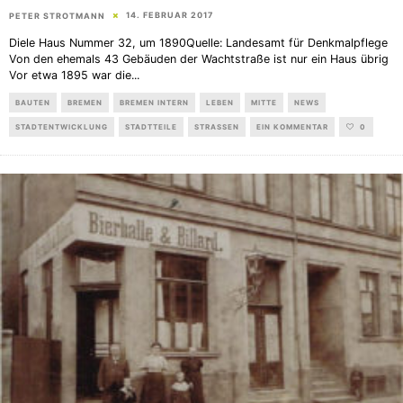
14. FEBRUAR 2017
PETER STROTMANN
Diele Haus Nummer 32, um 1890Quelle: Landesamt für Denkmalpflege
Von den ehemals 43 Gebäuden der Wachtstraße ist nur ein Haus übrig
Vor etwa 1895 war die
...
BAUTEN
BREMEN
BREMEN INTERN
LEBEN
MITTE
NEWS
STADTENTWICKLUNG
STADTTEILE
STRASSEN
EIN KOMMENTAR
0