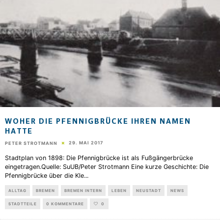
WOHER DIE PFENNIGBRÜCKE IHREN NAMEN
HATTE
29. MAI 2017
PETER STROTMANN
Stadtplan von 1898: Die Pfennigbrücke ist als Fußgängerbrücke
eingetragen.Quelle: SuUB/Peter Strotmann Eine kurze Geschichte: Die
Pfennigbrücke über die Kle
...
ALLTAG
BREMEN
BREMEN INTERN
LEBEN
NEUSTADT
NEWS
STADTTEILE
0 KOMMENTARE
0