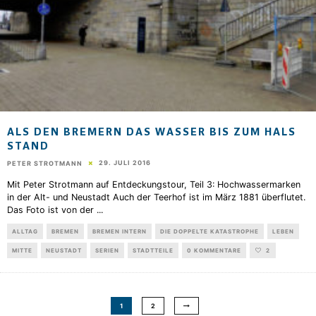
ALS DEN BREMERN DAS WASSER BIS ZUM HALS
STAND
29. JULI 2016
PETER STROTMANN
Mit Peter Strotmann auf Entdeckungstour, Teil 3: Hochwassermarken
in der Alt- und Neustadt Auch der Teerhof ist im März 1881 überflutet.
Das Foto ist von der
...
ALLTAG
BREMEN
BREMEN INTERN
DIE DOPPELTE KATASTROPHE
LEBEN
MITTE
NEUSTADT
SERIEN
STADTTEILE
0 KOMMENTARE
2
1
2