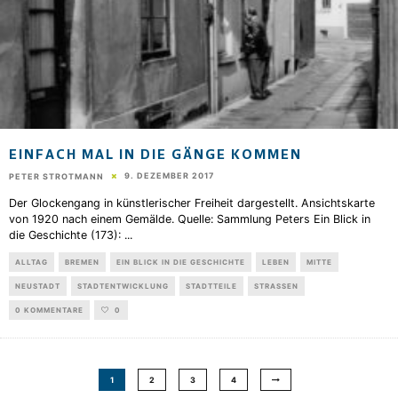
EINFACH MAL IN DIE GÄNGE KOMMEN
9. DEZEMBER 2017
PETER STROTMANN
Der Glockengang in künstlerischer Freiheit dargestellt. Ansichtskarte
von 1920 nach einem Gemälde. Quelle: Sammlung Peters Ein Blick in
die Geschichte (173):
...
ALLTAG
BREMEN
EIN BLICK IN DIE GESCHICHTE
LEBEN
MITTE
NEUSTADT
STADTENTWICKLUNG
STADTTEILE
STRASSEN
0 KOMMENTARE
0
1
2
3
4