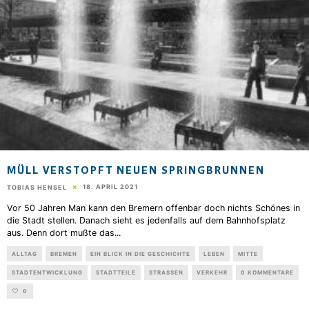
MÜLL VERSTOPFT NEUEN SPRINGBRUNNEN
18. APRIL 2021
TOBIAS HENSEL
Vor 50 Jahren Man kann den Bremern offenbar doch nichts Schönes in
die Stadt stellen. Danach sieht es jedenfalls auf dem Bahnhofsplatz
aus. Denn dort mußte das
...
ALLTAG
BREMEN
EIN BLICK IN DIE GESCHICHTE
LEBEN
MITTE
STADTENTWICKLUNG
STADTTEILE
STRASSEN
VERKEHR
0 KOMMENTARE
0