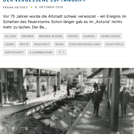
DER VERGESSENE LUFTANGRIFF
6. OKTOBER 2019
FRANK HETHEY
Vor 75 Jahren wurde die Altstadt schwer verwüstet - ein Ereignis im
Schatten des Feuersturms Schon länger gab es im „Astoria“ nichts
mehr zu lachen. Der Be
...
ALLTAG
BREMEN
BREMEN INTERN
HÄFEN
HANDEL
HEMELINGEN
LEBEN
MITTE
NEUSTADT
NEWS
STADTENTWICKLUNG
STADTTEILE
WIRTSCHAFT
0 KOMMENTARE
1