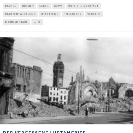
BAUTEN
BREMEN
LEBEN
NEWS
ÖSTLICHE VORSTADT
STADTENTWICKLUNG
STADTTEILE
TITELSTORY
VERKEHR
0 KOMMENTARE
0