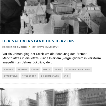
DER SACHVERSTAND DES HERZENS
20. NOVEMBER 2021
EBERHARD SYRING
Vor 60 Jahren ging der Streit um die Bebauung des Bremer
Marktplatzes in die letzte Runde In einem „vergnüglichen“ in Versform
ausgeführten Jahresrückblick, de
...
BAUTEN
BREMEN
LEBEN
MITTE
NEWS
STADTENTWICKLUNG
STADTTEILE
TITELSTORY
0 KOMMENTARE
0