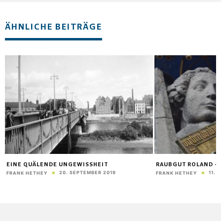
ÄHNLICHE BEITRÄGE
EINE QUÄLENDE UNGEWISSHEIT
RAUBGUT ROLAND – 
20. SEPTEMBER 2019
11. 
FRANK HETHEY
FRANK HETHEY