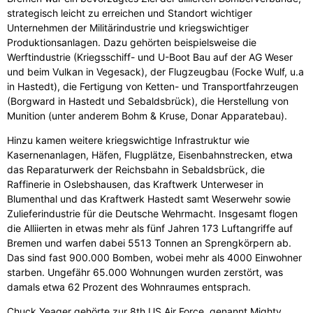
strategisch leicht zu erreichen und Standort wichtiger
Unternehmen der Militärindustrie und kriegswichtiger
Produktionsanlagen. Dazu gehörten beispielsweise die
Werftindustrie (Kriegsschiff- und U-Boot Bau auf der AG Weser
und beim Vulkan in Vegesack), der Flugzeugbau (Focke Wulf, u.a
in Hastedt), die Fertigung von Ketten- und Transportfahrzeugen
(Borgward in Hastedt und Sebaldsbrück), die Herstellung von
Munition (unter anderem Bohm & Kruse, Donar Apparatebau).
Hinzu kamen weitere kriegswichtige Infrastruktur wie
Kasernenanlagen, Häfen, Flugplätze, Eisenbahnstrecken, etwa
das Reparaturwerk der Reichsbahn in Sebaldsbrück, die
Raffinerie in Oslebshausen, das Kraftwerk Unterweser in
Blumenthal und das Kraftwerk Hastedt samt Weserwehr sowie
Zulieferindustrie für die Deutsche Wehrmacht. Insgesamt flogen
die Alliierten in etwas mehr als fünf Jahren 173 Luftangriffe auf
Bremen und warfen dabei 5513 Tonnen an Sprengkörpern ab.
Das sind fast 900.000 Bomben, wobei mehr als 4000 Einwohner
starben. Ungefähr 65.000 Wohnungen wurden zerstört, was
damals etwa 62 Prozent des Wohnraumes entsprach.
Chuck Yeager gehörte zur 8th US Air Force, genannt Mighty