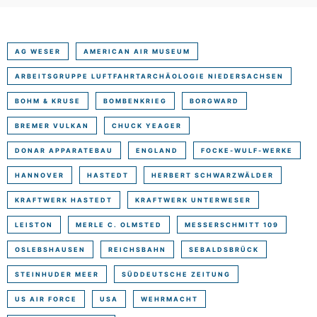
AG WESER
AMERICAN AIR MUSEUM
ARBEITSGRUPPE LUFTFAHRTARCHÄOLOGIE NIEDERSACHSEN
BOHM & KRUSE
BOMBENKRIEG
BORGWARD
BREMER VULKAN
CHUCK YEAGER
DONAR APPARATEBAU
ENGLAND
FOCKE-WULF-WERKE
HANNOVER
HASTEDT
HERBERT SCHWARZWÄLDER
KRAFTWERK HASTEDT
KRAFTWERK UNTERWESER
LEISTON
MERLE C. OLMSTED
MESSERSCHMITT 109
OSLEBSHAUSEN
REICHSBAHN
SEBALDSBRÜCK
STEINHUDER MEER
SÜDDEUTSCHE ZEITUNG
US AIR FORCE
USA
WEHRMACHT