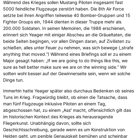
Während des Krieges sollen Mustang Piloten insgesamt fast
5000 feindliche Flugzeuge zerstört haben. Die 8th Air Force
setzte bei ihren Angriffen teilweise 40 Bomber-Gruppen und 15
Fighter Groups ein, 1944 dienten in dieser Truppe mehr als
200.000 Soldaten. In seinen Memoiren, die 1986 erschienen,
erinnert sich Yeager mit einiger Abscheu an die Gräueltaten, die
beide Seiten begingen, vor allen Dingen daran, auf Zivilisten zu
schießen, alles unter Feuer zu nehmen, was sich bewege („strafe
anything that moved.“) Während eines Briefings soll er zu einem
Major gesagt haben: „If we are going to do things like this, we
sure as hell better make sure we are on the winning side.“ Wir
sollten wohl besser auf der Gewinnerseite sein, wenn wir solche
Dinge tun.
Immerhin hatte Yeager später also durchaus Bedenken ob seines
Tuns im Krieg. Fragwürdig bleibt, ob einen die Tatsache, dass
man fünf Flugzeuge inklusive Piloten an einem Tag,
abgeschossen hat, zu einem „Ass“ macht, offensichtlich gilt das
im historischen Kontext des Krieges als herausragende
Fliegerkunst. Unabhängig davon, sollte sich
Geschichtsschreibung, gerade wenn es um Konstruktion von
Helden geht, um penible Genauigkeit bemühen und scheinbar