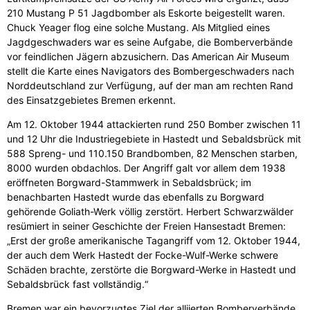
210 Mustang P 51 Jagdbomber als Eskorte beigestellt waren.
Chuck Yeager flog eine solche Mustang. Als Mitglied eines
Jagdgeschwaders war es seine Aufgabe, die Bomberverbände
vor feindlichen Jägern abzusichern. Das American Air Museum
stellt die Karte eines Navigators des Bombergeschwaders nach
Norddeutschland zur Verfügung, auf der man am rechten Rand
des Einsatzgebietes Bremen erkennt.
Am 12. Oktober 1944 attackierten rund 250 Bomber zwischen 11
und 12 Uhr die Industriegebiete in Hastedt und Sebaldsbrück mit
588 Spreng- und 110.150 Brandbomben, 82 Menschen starben,
8000 wurden obdachlos. Der Angriff galt vor allem dem 1938
eröffneten Borgward-Stammwerk in Sebaldsbrück; im
benachbarten Hastedt wurde das ebenfalls zu Borgward
gehörende Goliath-Werk völlig zerstört. Herbert Schwarzwälder
resümiert in seiner Geschichte der Freien Hansestadt Bremen:
„Erst der große amerikanische Tagangriff vom 12. Oktober 1944,
der auch dem Werk Hastedt der Focke-Wulf-Werke schwere
Schäden brachte, zerstörte die Borgward-Werke in Hastedt und
Sebaldsbrück fast vollständig.“
Bremen war ein bevorzugtes Ziel der alliierten Bomberverbände,