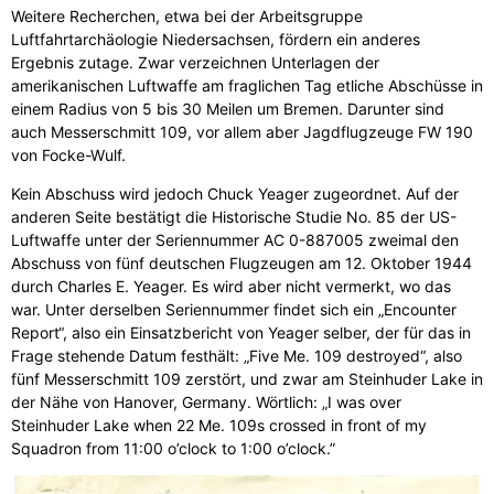
Weitere Recherchen, etwa bei der Arbeitsgruppe
Luftfahrtarchäologie Niedersachsen, fördern ein anderes
Ergebnis zutage. Zwar verzeichnen Unterlagen der
amerikanischen Luftwaffe am fraglichen Tag etliche Abschüsse in
einem Radius von 5 bis 30 Meilen um Bremen. Darunter sind
auch Messerschmitt 109, vor allem aber Jagdflugzeuge FW 190
von Focke-Wulf.
Kein Abschuss wird jedoch Chuck Yeager zugeordnet. Auf der
anderen Seite bestätigt die Historische Studie No. 85 der US-
Luftwaffe unter der Seriennummer AC 0-887005 zweimal den
Abschuss von fünf deutschen Flugzeugen am 12. Oktober 1944
durch Charles E. Yeager. Es wird aber nicht vermerkt, wo das
war. Unter derselben Seriennummer findet sich ein „Encounter
Report“, also ein Einsatzbericht von Yeager selber, der für das in
Frage stehende Datum festhält: „Five Me. 109 destroyed“, also
fünf Messerschmitt 109 zerstört, und zwar am Steinhuder Lake in
der Nähe von Hanover, Germany. Wörtlich: „I was over
Steinhuder Lake when 22 Me. 109s crossed in front of my
Squadron from 11:00 o’clock to 1:00 o’clock.”