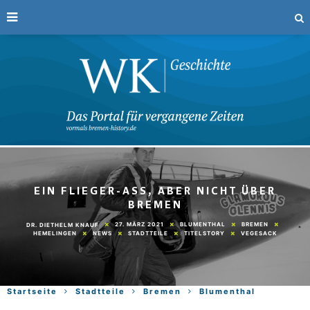
EIN FLIEGER-ASS, ABER NICHT ÜBER
BREMEN
27. MÄRZ 2021
BLUMENTHAL
BREMEN
DR. DIETHELM KNAUF
HEMELINGEN
NEWS
STADTTEILE
TITELSTORY
VEGESACK
Startseite
Stadtteile
Bremen
Blumenthal