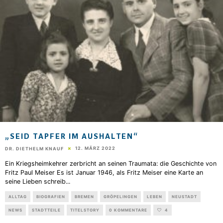
„SEID TAPFER IM AUSHALTEN“
12. MÄRZ 2022
DR. DIETHELM KNAUF
Ein Kriegsheimkehrer zerbricht an seinen Traumata: die Geschichte von
Fritz Paul Meiser Es ist Januar 1946, als Fritz Meiser eine Karte an
seine Lieben schreib
...
ALLTAG
BIOGRAFIEN
BREMEN
GRÖPELINGEN
LEBEN
NEUSTADT
NEWS
STADTTEILE
TITELSTORY
0 KOMMENTARE
4