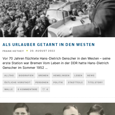
ALS URLAUBER GETARNT IN DEN WESTEN
20. AUGUST 2022
FRANK HETHEY
Vor 70 Jahren flüchtete Hans-Dietrich Genscher in den Westen – seine
erste Station war Bremen Vom Leben in der DDR hatte Hans-Dietrich
Genscher im Sommer 1952
...
ALLTAG
BIOGRAFIEN
BREMEN
HEMELINGEN
LEBEN
NEWS
ÖSTLICHE VORSTADT
PERSONEN
POLITIK
STADTTEILE
TITELSTORY
WALLE
0 KOMMENTARE
4