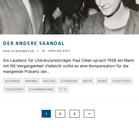
DER ANDERE SKANDAL
15. JANUAR 2021
ARN STROHMEYER
Als Laudator für Literaturpreisträger Paul Celan sprach 1958 ein Mann
mit NS-Vergangenheit Vielleicht sollte es eine Kompensation für die
mangelnde Präsenz der
...
AUTOREN
BREMEN
KULTUR
LITERATUR
MITTE
NEWS
STADTTEILE
TITELSTORY
0 KOMMENTARE
0
1
2
3