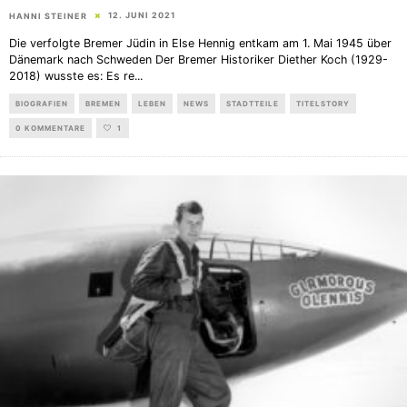
12. JUNI 2021
HANNI STEINER
Die verfolgte Bremer Jüdin in Else Hennig entkam am 1. Mai 1945 über
Dänemark nach Schweden Der Bremer Historiker Diether Koch (1929-
2018) wusste es: Es re
...
BIOGRAFIEN
BREMEN
LEBEN
NEWS
STADTTEILE
TITELSTORY
0 KOMMENTARE
1