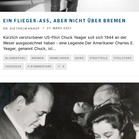
EIN FLIEGER-ASS, ABER NICHT ÜBER BREMEN
27. MÄRZ 2021
DR. DIETHELM KNAUF
Kürzlich verstorbener US-Pilot Chuck Yeager soll sich 1944 an der
Weser ausgezeichnet haben - eine Legende Der Amerikaner Charles E.
Yeager, genannt Chuck, ist
...
BLUMENTHAL
BREMEN
HEMELINGEN
NEWS
STADTTEILE
TITELSTORY
VEGESACK
0 KOMMENTARE
4