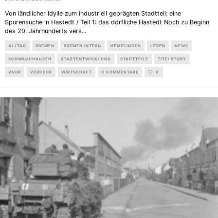
Von ländlicher Idylle zum industriell geprägten Stadtteil: eine
Spurensuche in Hastedt / Teil 1: das dörfliche Hastedt Noch zu Beginn
des 20. Jahrhunderts vers
...
ALLTAG
BREMEN
BREMEN INTERN
HEMELINGEN
LEBEN
NEWS
SCHWACHHAUSEN
STADTENTWICKLUNG
STADTTEILE
TITELSTORY
VAHR
VERKEHR
WIRTSCHAFT
0 KOMMENTARE
0