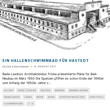
EIN HALLENSCHWIMMBAD FÜR HASTEDT
4. AUGUST 2017
PETER STROTMANN
Bade-Lexikon: Architektenduo Fricke präsentierte Pläne für Bad-
Neubau im März 1950 Die Spatzen pfiffen es schon Ende der 1940er
und Anfang der 1950er Jahre v
...
ALLTAG
BADE-LEXIKON
BAUTEN
BREMEN
BREMEN INTERN
HEMELINGEN
LEBEN
MEHR
NEWS
STADTENTWICKLUNG
STADTTEILE
0 KOMMENTARE
0