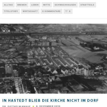
ALLTAG
BREMEN
LEBEN
MITTE
SCHWACHHAUSEN
STADTTEILE
TITELSTORY
WIRTSCHAFT
0 KOMMENTARE
0
IN HASTEDT BLIEB DIE KIRCHE NICHT IM DORF
6. DEZEMBER 2015
DR. DIETHELM KNAUF