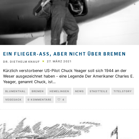
EIN FLIEGER-ASS, ABER NICHT ÜBER BREMEN
27. MÄRZ 2021
DR. DIETHELM KNAUF
Kürzlich verstorbener US-Pilot Chuck Yeager soll sich 1944 an der
Weser ausgezeichnet haben - eine Legende Der Amerikaner Charles E.
Yeager, genannt Chuck, ist
...
BLUMENTHAL
BREMEN
HEMELINGEN
NEWS
STADTTEILE
TITELSTORY
VEGESACK
0 KOMMENTARE
4