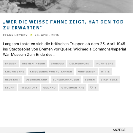
„WER DIE WEISSE FAHNE ZEIGT, HAT DEN TOD Z
U ERWARTEN“
26. APRIL 2015
FRANK HETHEY
Langsam tasteten sich die britischen Truppen ab dem 25. April 1945
ins Stadtgebiet von Bremen vor.Quelle: Wikimedia Commons/Imperial
War Museum Zum Ende des
...
BREMEN
BREMEN INTERN
BRINKUM
DELMENHORST
HORN-LEHE
KIRCHWEYHE
KRIEGSENDE VOR 70 JAHREN
MINI-SERIEN
MITTE
NEUSTADT
OBERNEULAND
SCHWACHHAUSEN
SERIEN
STADTTEILE
STUHR
TITELSTORY
UMLAND
0 KOMMENTARE
1