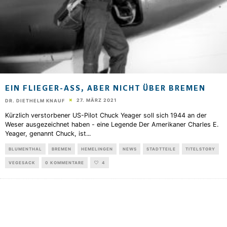
EIN FLIEGER-ASS, ABER NICHT ÜBER BREMEN
27. MÄRZ 2021
DR. DIETHELM KNAUF
Kürzlich verstorbener US-Pilot Chuck Yeager soll sich 1944 an der
Weser ausgezeichnet haben - eine Legende Der Amerikaner Charles E.
Yeager, genannt Chuck, ist
...
BLUMENTHAL
BREMEN
HEMELINGEN
NEWS
STADTTEILE
TITELSTORY
VEGESACK
0 KOMMENTARE
4