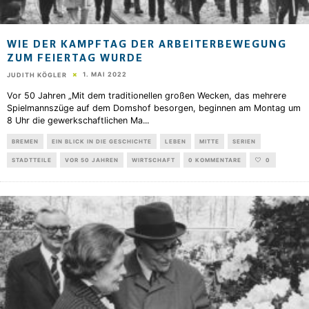
WIE DER KAMPFTAG DER ARBEITERBEWEGUNG
ZUM FEIERTAG WURDE
1. MAI 2022
JUDITH KÖGLER
Vor 50 Jahren „Mit dem traditionellen großen Wecken, das mehrere
Spielmannszüge auf dem Domshof besorgen, beginnen am Montag um
8 Uhr die gewerkschaftlichen Ma
...
BREMEN
EIN BLICK IN DIE GESCHICHTE
LEBEN
MITTE
SERIEN
STADTTEILE
VOR 50 JAHREN
WIRTSCHAFT
0 KOMMENTARE
0