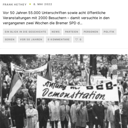
8. MAI 2022
FRANK HETHEY
Vor 50 Jahren 55.000 Unterschriften sowie acht öffentliche
Veranstaltungen mit 2000 Besuchern – damit versuchte in den
vergangenen zwei Wochen die Bremer SPD d
...
EIN BLICK IN DIE GESCHICHTE
NEWS
PARTEIEN
PERSONEN
POLITIK
SERIEN
VOR 50 JAHREN
0 KOMMENTARE
0