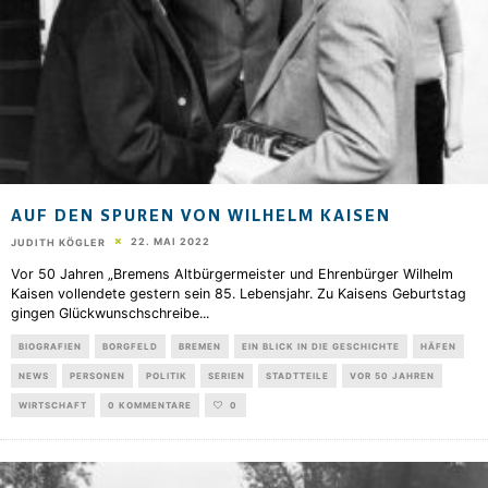
AUF DEN SPUREN VON WILHELM KAISEN
22. MAI 2022
JUDITH KÖGLER
Vor 50 Jahren „Bremens Altbürgermeister und Ehrenbürger Wilhelm
Kaisen vollendete gestern sein 85. Lebensjahr. Zu Kaisens Geburtstag
gingen Glückwunschschreibe
...
BIOGRAFIEN
BORGFELD
BREMEN
EIN BLICK IN DIE GESCHICHTE
HÄFEN
NEWS
PERSONEN
POLITIK
SERIEN
STADTTEILE
VOR 50 JAHREN
WIRTSCHAFT
0 KOMMENTARE
0