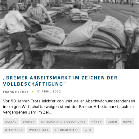
„BREMER ARBEITSMARKT IM ZEICHEN DER
VOLLBESCHÄFTIGUNG“
17. APRIL 2022
FRANK HETHEY
Vor 50 Jahren Trotz leichter konjunktureller Abschwächungstendenzen
in einigen Wirtschaftszweigen stand der Bremer Arbeitsmarkt auch im
vergangenen Jahr im Zei
...
ALLTAG
BREMEN
EIN BLICK IN DIE GESCHICHTE
HÄFEN
LEBEN
NEWS
STADTTEILE
WIRTSCHAFT
0 KOMMENTARE
0