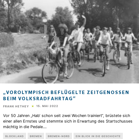
„VOROLYMPISCH BEFLÜGELTE ZEITGENOSSEN
BEIM VOLKSRADFAHRTAG“
15. MAI 2022
FRANK HETHEY
Vor 50 Jahren „Hab‘ schon seit zwei Wochen trainiert“, brüstete sich
einer allen Ernstes und stemmte sich in Erwartung des Startschusses
mächtig in die Pedale.
...
BLOCKLAND
BREMEN
BREMEN-NORD
EIN BLICK IN DIE GESCHICHTE