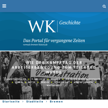
WIE DER KAMPFTAG DER
ARBEITERBEWEGUNG ZUM FEIERTAG
WURDE
1. MAI 2022
BREMEN
EIN BLICK IN DIE GESCHICHTE
JUDITH KÖGLER
LEBEN
MITTE
SERIEN
STADTTEILE
VOR 50 JAHREN
WIRTSCHAFT
Startseite
Stadtteile
Bremen