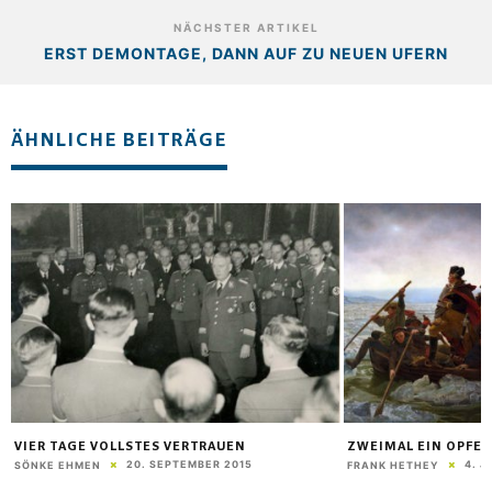
NÄCHSTER ARTIKEL
ERST DEMONTAGE, DANN AUF ZU NEUEN UFERN
ÄHNLICHE BEITRÄGE
VIER TAGE VOLLSTES VERTRAUEN
ZWEIMAL EIN OPFE
20. SEPTEMBER 2015
4. J
SÖNKE EHMEN
FRANK HETHEY