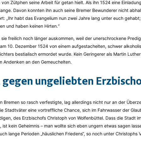
 von Zütphen seine Arbeit für getan hielt. Als ihn 1524 eine Einladu
t lange. Davon konnten ihn auch seine Bremer Bewunderer nicht abhal
t: „Ihr habt das Evangelium nun zwei Jahre lang unter euch gehabt;
en und haben keinen Hirten.“
 sie freilich noch länger auskommen, weil der unerschrockene Predi
n am 10. Dezember 1524 von einem aufgestachelten, schwer alkoholi
chters bestialisch ermordet wurde. Kein Geringerer als Martin Luth
zum Andenken an den Gemeuchelten.
 gegen ungeliebten Erzbisch
in Bremen so rasch verfestigte, lag allerdings nicht nur an der Über
die Stadtväter eine vortreffliche Chance, sich im Fahrwasser der Gl
digen, des Erzbischofs Christoph von Wolfenbüttel. Dass die Stadt 
, ist kein Geheimnis – man wollte sich eben ungern etwas sagen las
uch lange Perioden „häuslichen Friedens“, so noch unter Christoph