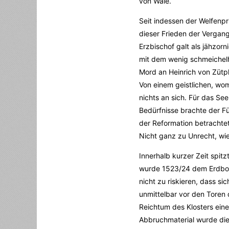
von Wale.
Seit indessen der Welfenp
dieser Frieden der Vergang
Erzbischof galt als jähzor
mit dem wenig schmeichel
Mord an Heinrich von Zütphe
Von einem geistlichen, wom
nichts an sich. Für das See
Bedürfnisse brachte der F
der Reformation betrachtete
Nicht ganz zu Unrecht, wie
Innerhalb kurzer Zeit spit
wurde 1523/24 dem Erdbode
nicht zu riskieren, dass s
unmittelbar vor den Toren d
Reichtum des Klosters eine
Abbruchmaterial wurde die