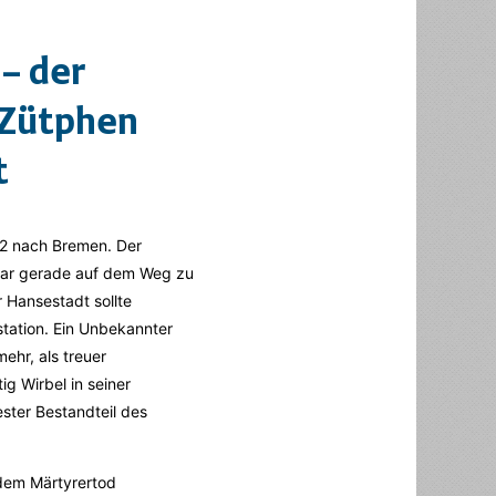
– der
 Zütphen
t
22 nach Bremen. Der
war gerade auf dem Weg zu
r Hansestadt sollte
nstation. Ein Unbekannter
ehr, als treuer
g Wirbel in seiner
ster Bestandteil des
dem Märtyrertod