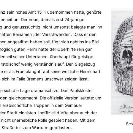
rinz sein hohes Amt 1511 übernommen hatte, gehörte
enheit an. Der neue, damals erst 24-jährige
nig und genusssüchtig, nicht umsonst belegte man ihn
haften Beinamen „der Verschwender“. Dass er den
n angestiftet haben soll, fügt sich nahtlos ins Bild.
öglich guten Herrn hatte der Oberhirte rein gar
lenheil seiner Untertanen, überhaupt für geistige
ürstbischof wenig Verständnis auf. Den Siegeszug
 er als Frontalangriff auf seine weltliche Herrschaft.
 sich im Falle Bremens unschwer zeigen lässt.
zte sich die Lage dramatisch zu. Das Paulskloster
n gleichgemacht. Die offizielle Version lautete: um
ich erzbischöfliche Truppen in dem Gemäuer
er Stadt einnisten. Inoffiziell dürfte aber auch der
 nicht unerhebliche Rolle gespielt haben. Mit dem
Bes
 Straße bis zum Warturm gepflastert.