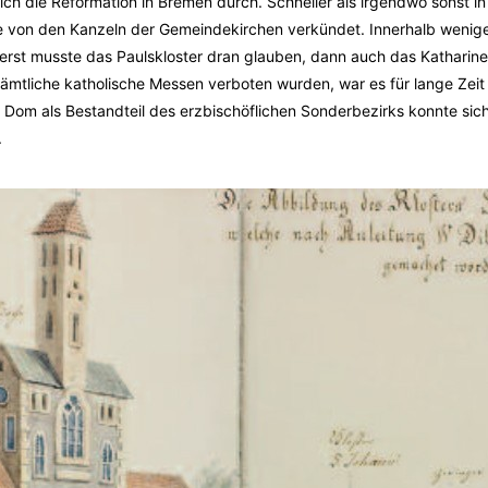
 sich die Reformation in Bremen durch. Schneller als irgendwo sonst i
e von den Kanzeln der Gemeindekirchen verkündet. Innerhalb wenig
: erst musste das Paulskloster dran glauben, dann auch das Katharin
sämtliche katholische Messen verboten wurden, war es für lange Zeit
m Dom als Bestandteil des erzbischöflichen Sonderbezirks konnte sich
.