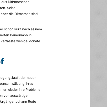
ng aus Dithmarschen
ten. Seine
 aber die Ditmarsen sind
ger schon kurz nach seinem
sierten Bauernmob in
er verfasste wenige Monate
of
zeugungskraft der neuen
aubensumwälzung ihres
immer wieder ihre Probleme
sen von auswärtigen
s Vorgänger Johann Rode