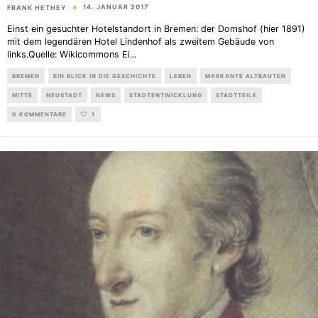
14. JANUAR 2017
FRANK HETHEY
Einst ein gesuchter Hotelstandort in Bremen: der Domshof (hier 1891)
mit dem legendären Hotel Lindenhof als zweitem Gebäude von
links.Quelle: Wikicommons Ei
...
BREMEN
EIN BLICK IN DIE GESCHICHTE
LEBEN
MARKANTE ALTBAUTEN
MITTE
NEUSTADT
NEWS
STADTENTWICKLUNG
STADTTEILE
0 KOMMENTARE
1