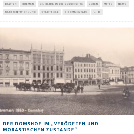
BAUTEN
BREMEN
EIN BLICK IN DIE GESCHICHTE
LEBEN
MITTE
NEWS
STADTENTWICKLUNG
STADTTEILE
0 KOMMENTARE
0
DER DOMSHOF IM „VERÖDETEN UND
MORASTISCHEN ZUSTANDE“