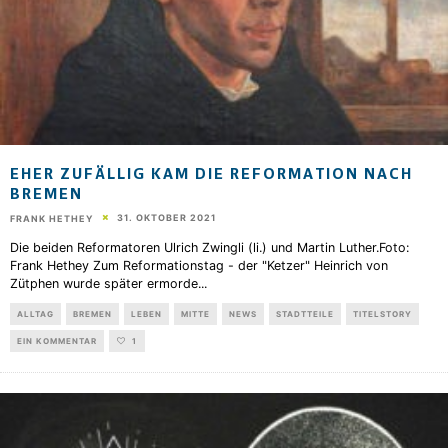
EHER ZUFÄLLIG KAM DIE REFORMATION NACH
BREMEN
31. OKTOBER 2021
FRANK HETHEY
Die beiden Reformatoren Ulrich Zwingli (li.) und Martin Luther.Foto:
Frank Hethey Zum Reformationstag - der "Ketzer" Heinrich von
Zütphen wurde später ermorde
...
ALLTAG
BREMEN
LEBEN
MITTE
NEWS
STADTTEILE
TITELSTORY
EIN KOMMENTAR
1