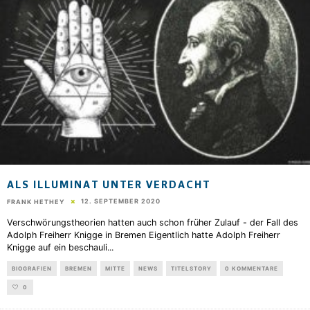
ALS ILLUMINAT UNTER VERDACHT
12. SEPTEMBER 2020
FRANK HETHEY
Verschwörungstheorien hatten auch schon früher Zulauf - der Fall des
Adolph Freiherr Knigge in Bremen Eigentlich hatte Adolph Freiherr
Knigge auf ein beschauli
...
BIOGRAFIEN
BREMEN
MITTE
NEWS
TITELSTORY
0 KOMMENTARE
0