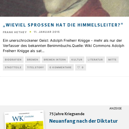
„WIEVIEL SPROSSEN HAT DIE HIMMELSLEITER?“
11. JANUAR 2015
FRANK HETHEY
Ein unerschrockener Geist: Adolph Freiherr Knigge - mehr als nur der
Verfasser des bekannten Benimmbuchs.Quelle: Wiki Commons Adolph
Freiherr Knigge als sat
...
BIOGRAFIEN
BREMEN
BREMEN INTERN
KULTUR
LITERATUR
MITTE
STADTTEILE
TITELSTORY
0 KOMMENTARE
0
75 Jahre Kriegsende
Neuanfang nach der Diktatur