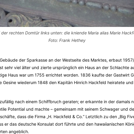
 der rechten Domtür links unten: die kniende Maria alias Marie Hackf
Foto: Frank Hethey
 Gebäude der Sparkasse an der Westseite des Marktes, erbaut 1957
st sehr viel älter und zierte ursprünglich ein Haus an der Schlachte 
ge Haus war um 1755 errichtet worden. 1836 kaufte der Gastwirt Ge
e Gesine wiederum 1848 den Kapitän Hinrich Hackfeld heiratete und 
zufällig nach einem Schiffbruch geraten; er erkannte in der damals 
ntile Potential und machte – gemeinsam mit seinem Schwager und d
chäfte, dass die Firma „H. Hackfeld & Co.“ Letztlich zu den „Big Five
ass er das deutsche Konsulat dort führte und den hawaiianischen Kön
rten angeblich.