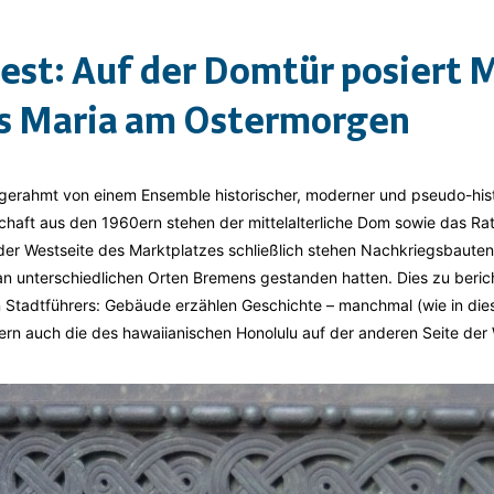
est: Auf der Domtür posiert 
ls Maria am Ostermorgen
ngerahmt von einem Ensemble historischer, moderner und pseudo-hi
aft aus den 1960ern stehen der mittelalterliche Dom sowie das Rat
er Westseite des Marktplatzes schließlich stehen Nachkriegsbaute
an unterschiedlichen Orten Bremens gestanden hatten. Dies zu bericht
Stadtführers: Gebäude erzählen Geschichte – manchmal (wie in diese
rn auch die des hawaiianischen Honolulu auf der anderen Seite der 