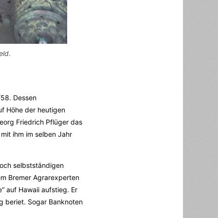
eld.
/58. Dessen
auf Höhe der heutigen
org Friedrich Pflüger das
mit ihm im selben Jahr
noch selbstständigen
em Bremer Agrarexperten
“ auf Hawaii aufstieg. Er
ig beriet. Sogar Banknoten