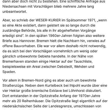
dann aber doch nicht zu bestehen. Eine schriftliche Anfrage aus
Niedersachsen mit Vorschlägen blieb mehrere Jahre lang
unbeantwortet.
Aber, so schrieb der WESER-KURIER im Spätsommer 1971, „wenn
so eine Akte existiert, dann geistert sie so lange durch die
zuständige Behörde, bis alle in ihr abgehefteten Vorgänge
erledigt sind“. In den späten 1960er-Jahren folgten also weitere
Briefe aus Hannover. Bremen hielt die Nachbarn hin, verwies auf
offene Bauvorhaben. Eile war vor allem deshalb nicht notwendig,
da es sich bei den Vorschlägen vornehmlich um wenig oder
gänzlich unbewohnte Gebiete handelte. In der Nähe von
Bremerhaven standen einige Hektar auf der Tauschliste,
beispielsweise ein Areal zwischen Debstedt, Wehden und
Spaden.
Vor allem in Bremen-Nord ging es aber auch um bewohnte
Straßenzüge. Neben dem Kurtelbeck bei Ihlpohl wurde über eine
vier Hektar große bremische Exklave bei Löhnhorst diskutiert.
Dort entstanden in der Opitzstraße Anfang der 1970er-Jahre
mehr als 20 Reihenhäuser. Die Opitzstraße liegt eigentlich auf der
niedersächsischen Seite der Landesgrenze, umschlossen von