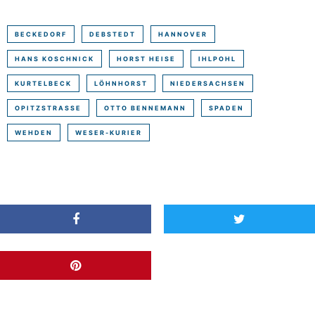
BECKEDORF
DEBSTEDT
HANNOVER
HANS KOSCHNICK
HORST HEISE
IHLPOHL
KURTELBECK
LÖHNHORST
NIEDERSACHSEN
OPITZSTRASSE
OTTO BENNEMANN
SPADEN
WEHDEN
WESER-KURIER