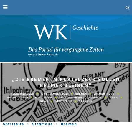
„DIE BREMER IM KURTELBECK SOLLEN
BREMER BLEIBEN“
4. SEPTEMBER 2021
BREMEN
BREMEN-NORD
FELIX WENDLER
BREMERHAVEN
BURGLESUM
EIN BLICK IN DIE GESCHICHTE
LEBEN
NEWS
STADTTEILE
VERKEHR
Startseite
Stadtteile
Bremen