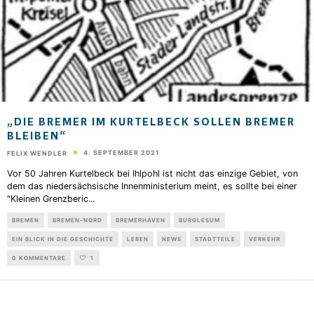
„DIE BREMER IM KURTELBECK SOLLEN BREMER
BLEIBEN“
4. SEPTEMBER 2021
FELIX WENDLER
Vor 50 Jahren Kurtelbeck bei Ihlpohl ist nicht das einzige Gebiet, von
dem das niedersächsische Innenministerium meint, es sollte bei einer
"Kleinen Grenzberic
...
BREMEN
BREMEN-NORD
BREMERHAVEN
BURGLESUM
EIN BLICK IN DIE GESCHICHTE
LEBEN
NEWS
STADTTEILE
VERKEHR
0 KOMMENTARE
1