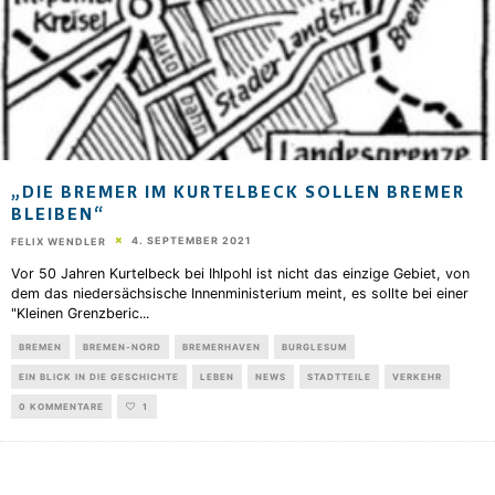
„DIE BREMER IM KURTELBECK SOLLEN BREMER
BLEIBEN“
4. SEPTEMBER 2021
FELIX WENDLER
Vor 50 Jahren Kurtelbeck bei Ihlpohl ist nicht das einzige Gebiet, von
dem das niedersächsische Innenministerium meint, es sollte bei einer
"Kleinen Grenzberic
...
BREMEN
BREMEN-NORD
BREMERHAVEN
BURGLESUM
EIN BLICK IN DIE GESCHICHTE
LEBEN
NEWS
STADTTEILE
VERKEHR
0 KOMMENTARE
1