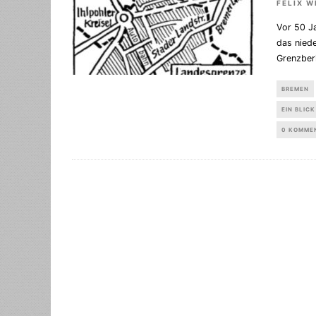
FELIX 
Vor 50 Ja
das niede
Grenzber
BREMEN
EIN BLICK
0 KOMME