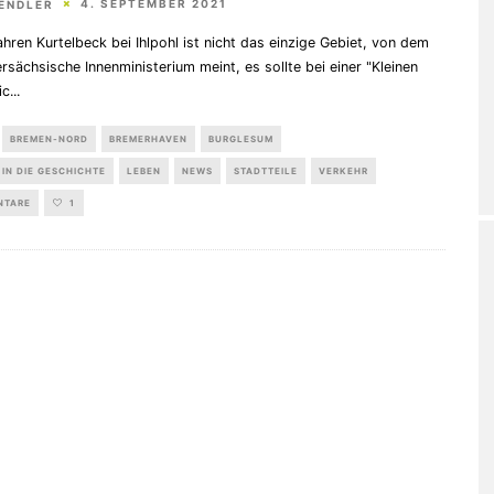
4. SEPTEMBER 2021
WENDLER
hren Kurtelbeck bei Ihlpohl ist nicht das einzige Gebiet, von dem
rsächsische Innenministerium meint, es sollte bei einer "Kleinen
ic
...
BREMEN-NORD
BREMERHAVEN
BURGLESUM
 IN DIE GESCHICHTE
LEBEN
NEWS
STADTTEILE
VERKEHR
NTARE
1