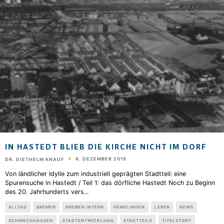
IN HASTEDT BLIEB DIE KIRCHE NICHT IM DORF
6. DEZEMBER 2015
DR. DIETHELM KNAUF
Von ländlicher Idylle zum industriell geprägten Stadtteil: eine
Spurensuche in Hastedt / Teil 1: das dörfliche Hastedt Noch zu Beginn
des 20. Jahrhunderts vers
...
ALLTAG
BREMEN
BREMEN INTERN
HEMELINGEN
LEBEN
NEWS
SCHWACHHAUSEN
STADTENTWICKLUNG
STADTTEILE
TITELSTORY