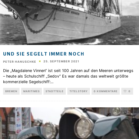
UND SIE SEGELT IMMER NOCH
25. SEPTEMBER 2021
PETER HANUSCHKE
Die „Magdalene Vinnen“ ist seit 100 Jahren auf den Meeren unterwegs
– heute als Schulschiff „Sedov“ Es war damals das weltweit größte
kommerzielle Segelschiff:
...
BREMEN
MARITIMES
STADTTEILE
TITELSTORY
0 KOMMENTARE
0