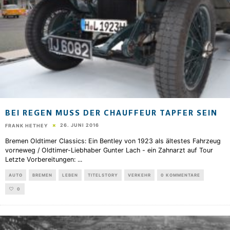
BEI REGEN MUSS DER CHAUFFEUR TAPFER SEIN
26. JUNI 2016
FRANK HETHEY
Bremen Oldtimer Classics: Ein Bentley von 1923 als ältestes Fahrzeug
vorneweg / Oldtimer-Liebhaber Gunter Lach - ein Zahnarzt auf Tour
Letzte Vorbereitungen:
...
AUTO
BREMEN
LEBEN
TITELSTORY
VERKEHR
0 KOMMENTARE
0