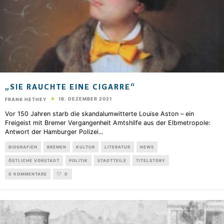
„SIE RAUCHTE EINE CIGARRE“
18. DEZEMBER 2021
FRANK HETHEY
Vor 150 Jahren starb die skandalumwitterte Louise Aston – ein
Freigeist mit Bremer Vergangenheit Amtshilfe aus der Elbmetropole:
Antwort der Hamburger Polizei
...
BIOGRAFIEN
BREMEN
KULTUR
LITERATUR
NEWS
ÖSTLICHE VORSTADT
POLITIK
STADTTEILE
TITELSTORY
0 KOMMENTARE
0