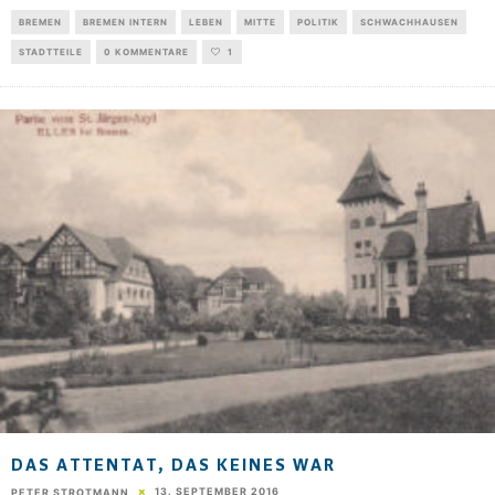
BREMEN
BREMEN INTERN
LEBEN
MITTE
POLITIK
SCHWACHHAUSEN
STADTTEILE
0 KOMMENTARE
1
DAS ATTENTAT, DAS KEINES WAR
13. SEPTEMBER 2016
PETER STROTMANN