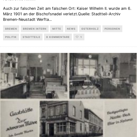
Auch zur falschen Zeit am falschen Ort: Kaiser Wilhelm II. wurde am 6.
März 1901 an der Bischofsnadel verletzt.Quelle: Stadtteil-Archiv
Bremen-Neustadt Werfta
...
BREMEN
BREMEN INTERN
MITTE
NEWS
OSTERHOLZ
PERSONEN
POLITIK
STADTTEILE
0 KOMMENTARE
1