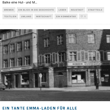
Balke eine Hut- und M
...
BREMEN
EIN BLICK IN DIE GESCHICHTE
LEBEN
NEUSTADT
STADTTEILE
TEXTILIEN
UMLAND
WIRTSCHAFT
EIN KOMMENTAR
1
EIN TANTE EMMA-LADEN FÜR ALLE