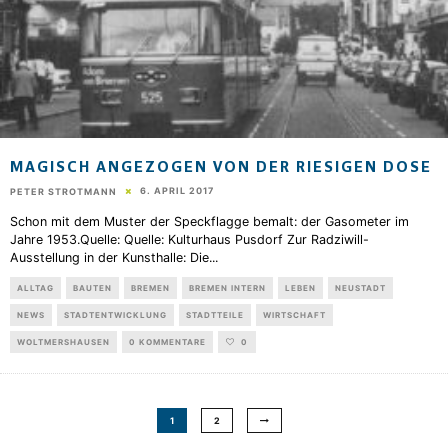
MAGISCH ANGEZOGEN VON DER RIESIGEN DOSE
6. APRIL 2017
PETER STROTMANN
Schon mit dem Muster der Speckflagge bemalt: der Gasometer im
Jahre 1953.Quelle: Quelle: Kulturhaus Pusdorf Zur Radziwill-
Ausstellung in der Kunsthalle: Die
...
ALLTAG
BAUTEN
BREMEN
BREMEN INTERN
LEBEN
NEUSTADT
NEWS
STADTENTWICKLUNG
STADTTEILE
WIRTSCHAFT
WOLTMERSHAUSEN
0 KOMMENTARE
0
1
2