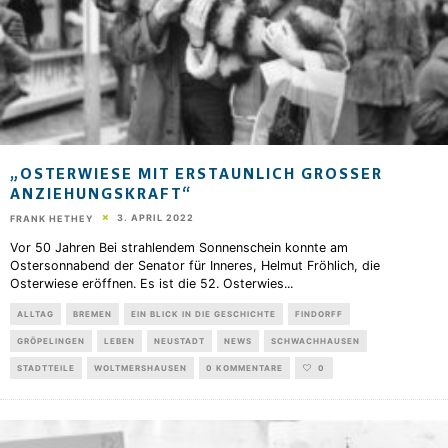
„OSTERWIESE MIT ERSTAUNLICH GROSSER A
NZIEHUNGSKRAFT“
3. APRIL 2022
FRANK HETHEY
Vor 50 Jahren Bei strahlendem Sonnenschein konnte am
Ostersonnabend der Senator für Inneres, Helmut Fröhlich, die
Osterwiese eröffnen. Es ist die 52. Osterwies
...
ALLTAG
BREMEN
EIN BLICK IN DIE GESCHICHTE
FINDORFF
GRÖPELINGEN
LEBEN
NEUSTADT
NEWS
SCHWACHHAUSEN
STADTTEILE
WOLTMERSHAUSEN
0 KOMMENTARE
0