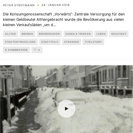
28. JANUAR 2018
PETER STROTMANN
Die Konsumgenossenschaft „Vorwärts“: Zentrale Versorgung für den
kleinen Geldbeutel Althergebracht wurde die Bevölkerung aus vielen
kleinen Verkaufsläden „um d
...
ALLTAG
BREMEN
BREMERHAVEN
ESSEN & TRINKEN
LEBEN
NEUSTADT
STADTENTWICKLUNG
STADTTEILE
STRASSEN
TITELSTORY
0 KOMMENTARE
2