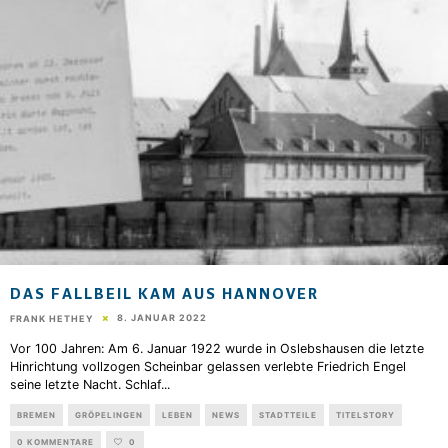
DAS FALLBEIL KAM AUS HANNOVER
8. JANUAR 2022
FRANK HETHEY
Vor 100 Jahren: Am 6. Januar 1922 wurde in Oslebshausen die letzte
Hinrichtung vollzogen Scheinbar gelassen verlebte Friedrich Engel
seine letzte Nacht. Schlaf
...
BREMEN
GRÖPELINGEN
LEBEN
NEWS
STADTTEILE
TITELSTORY
0 KOMMENTARE
0