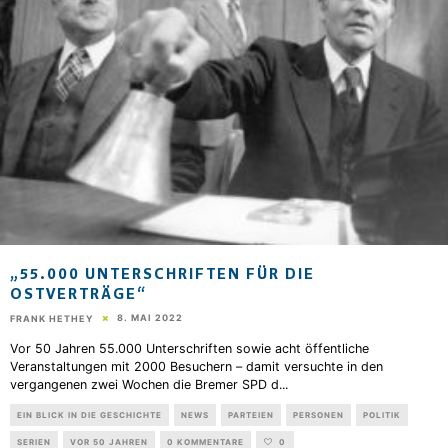
„55.000 UNTERSCHRIFTEN FÜR DIE
OSTVERTRÄGE“
8. MAI 2022
FRANK HETHEY
Vor 50 Jahren 55.000 Unterschriften sowie acht öffentliche
Veranstaltungen mit 2000 Besuchern – damit versuchte in den
vergangenen zwei Wochen die Bremer SPD d
...
EIN BLICK IN DIE GESCHICHTE
NEWS
PARTEIEN
PERSONEN
POLITIK
SERIEN
VOR 50 JAHREN
0 KOMMENTARE
0