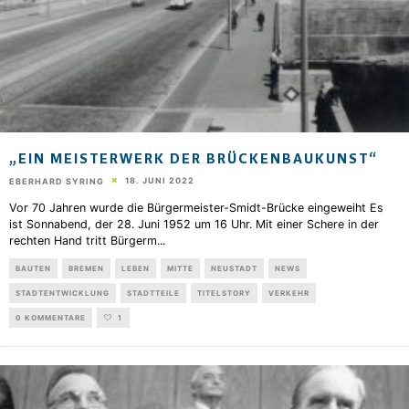
„EIN MEISTERWERK DER BRÜCKENBAUKUNST“
18. JUNI 2022
EBERHARD SYRING
Vor 70 Jahren wurde die Bürgermeister-Smidt-Brücke eingeweiht Es
ist Sonnabend, der 28. Juni 1952 um 16 Uhr. Mit einer Schere in der
rechten Hand tritt Bürgerm
...
BAUTEN
BREMEN
LEBEN
MITTE
NEUSTADT
NEWS
STADTENTWICKLUNG
STADTTEILE
TITELSTORY
VERKEHR
0 KOMMENTARE
1