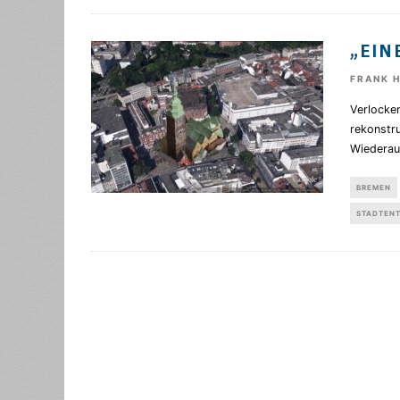
„EIN
FRANK 
Verlocken
rekonstru
Wiederau
BREMEN
STADTEN