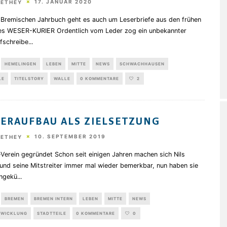
17. JANUAR 2020
HETHEY
 Bremischen Jahrbuch geht es auch um Leserbriefe aus den frühen
es WESER-KURIER Ordentlich vom Leder zog ein unbekannter
fschreibe
...
HEMELINGEN
LEBEN
MITTE
NEWS
SCHWACHHAUSEN
LE
TITELSTORY
WALLE
0 KOMMENTARE
2
ERAUFBAU ALS ZIELSETZUNG
10. SEPTEMBER 2019
HETHEY
Verein gegründet Schon seit einigen Jahren machen sich Nils
und seine Mitstreiter immer mal wieder bemerkbar, nun haben sie
angekü
...
BREMEN
BREMEN INTERN
LEBEN
MITTE
NEWS
TWICKLUNG
STADTTEILE
0 KOMMENTARE
0