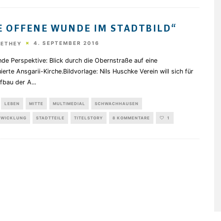
E OFFENE WUNDE IM STADTBILD“
4. SEPTEMBER 2016
HETHEY
de Perspektive: Blick durch die Obernstraße auf eine
ierte Ansgarii-Kirche.Bildvorlage: Nils Huschke Verein will sich für
fbau der A
...
LEBEN
MITTE
MULTIMEDIAL
SCHWACHHAUSEN
TWICKLUNG
STADTTEILE
TITELSTORY
8 KOMMENTARE
1