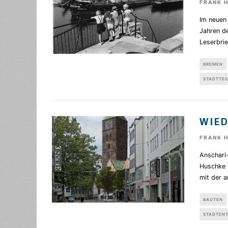
FRANK 
Im neuen
Jahren d
Leserbrie
BREMEN
STADTTEI
WIED
FRANK 
Anschari-
Huschke 
mit der 
BAUTEN
STADTEN