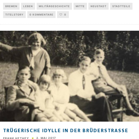
BREMEN
LEBEN
MILITÄRGESCHICHTE
MITTE
NEUSTADT
STADTTEILE
TITELSTORY
0 KOMMENTARE
0
TRÜGERISCHE IDYLLE IN DER BRÜDERSTRASSE
2. MAI 2017
FRANK HETHEY