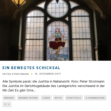
EIN BEWEGTES SCHICKSAL
15. DEZEMBER 2017
PETER STROTMANN
Alle Symbole parat: die Justitia in Nahansicht. Foto: Peter Strotmann
Die Justitia im Gerichtsgebäude des Landgerichts verschwand in der
NS-Zeit Es gibt Orte
...
BREMEN
BREMEN INTERN
LEBEN
MITTE
STADTTEILE
0 KOMMENTARE
1