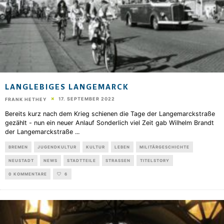
LANGLEBIGES LANGEMARCK
17. SEPTEMBER 2022
FRANK HETHEY
Bereits kurz nach dem Krieg schienen die Tage der Langemarckstraße
gezählt - nun ein neuer Anlauf Sonderlich viel Zeit gab Wilhelm Brandt
der Langemarckstraße
...
BREMEN
JUGENDKULTUR
KULTUR
LEBEN
MILITÄRGESCHICHTE
NEUSTADT
NEWS
STADTTEILE
STRASSEN
TITELSTORY
0 KOMMENTARE
6