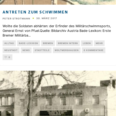
ANTRETEN ZUM SCHWIMMEN
30. MÄRZ 2017
PETER STROTMANN
Wollte die Soldaten abhärten: der Erfinder des Militärschwimmsports,
General Ernst von Pfuel.Quelle: Bildarchiv Austria Bade-Lexikon: Erste
Bremer Militärba
...
ALLTAG
BADE-LEXIKON
BREMEN
BREMEN INTERN
LEBEN
MEHR
NEUSTADT
NEWS
STADTTEILE
WOLTMERSHAUSEN
0 KOMMENTARE
0