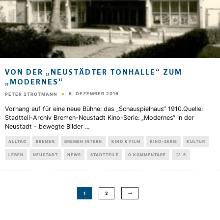
VON DER „NEUSTÄDTER TONHALLE“ ZUM
„MODERNES“
6. DEZEMBER 2016
PETER STROTMANN
Vorhang auf für eine neue Bühne: das „Schauspielhaus“ 1910.Quelle:
Stadtteil-Archiv Bremen-Neustadt Kino-Serie: „Modernes“ in der
Neustadt - bewegte Bilder
...
ALLTAG
BREMEN
BREMEN INTERN
KINO & FILM
KINO-SERIE
KULTUR
LEBEN
NEUSTADT
NEWS
STADTTEILE
0 KOMMENTARE
5
1
2