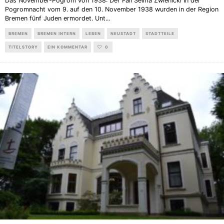
Das November-Pogrom von 1938: Der Fall Selma Zwienicki In der
Pogromnacht vom 9. auf den 10. November 1938 wurden in der Region
Bremen fünf Juden ermordet. Unt
...
BREMEN
BREMEN INTERN
LEBEN
NEUSTADT
STADTTEILE
TITELSTORY
EIN KOMMENTAR
0