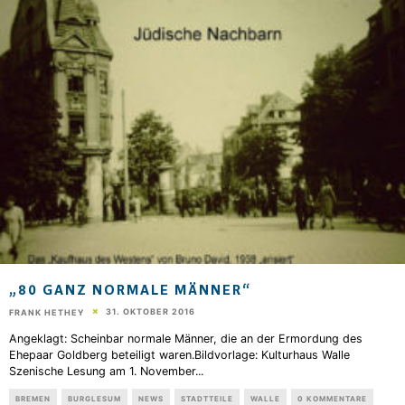
„80 GANZ NORMALE MÄNNER“
31. OKTOBER 2016
FRANK HETHEY
Angeklagt: Scheinbar normale Männer, die an der Ermordung des
Ehepaar Goldberg beteiligt waren.Bildvorlage: Kulturhaus Walle
Szenische Lesung am 1. November
...
BREMEN
BURGLESUM
NEWS
STADTTEILE
WALLE
0 KOMMENTARE