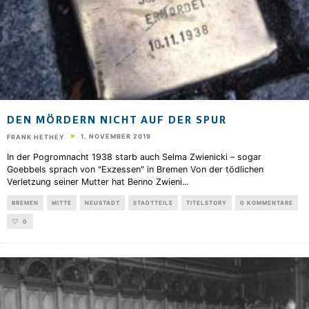
DEN MÖRDERN NICHT AUF DER SPUR
1. NOVEMBER 2019
FRANK HETHEY
In der Pogromnacht 1938 starb auch Selma Zwienicki – sogar
Goebbels sprach von "Exzessen" in Bremen Von der tödlichen
Verletzung seiner Mutter hat Benno Zwieni
...
BREMEN
MITTE
NEUSTADT
STADTTEILE
TITELSTORY
0 KOMMENTARE
0