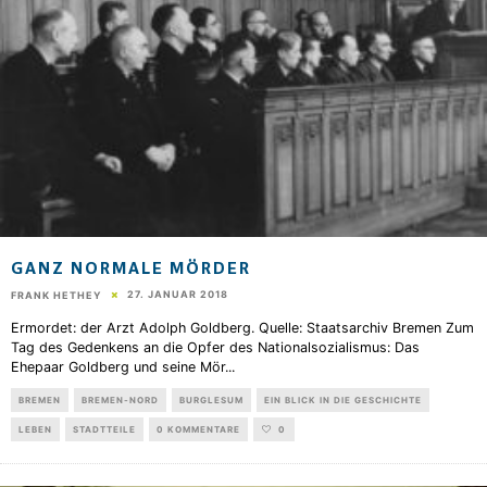
GANZ NORMALE MÖRDER
27. JANUAR 2018
FRANK HETHEY
Ermordet: der Arzt Adolph Goldberg. Quelle: Staatsarchiv Bremen Zum
Tag des Gedenkens an die Opfer des Nationalsozialismus: Das
Ehepaar Goldberg und seine Mör
...
BREMEN
BREMEN-NORD
BURGLESUM
EIN BLICK IN DIE GESCHICHTE
LEBEN
STADTTEILE
0 KOMMENTARE
0