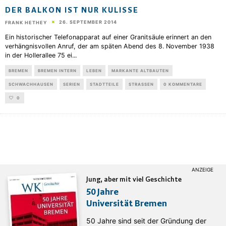
DER BALKON IST NUR KULISSE
26. SEPTEMBER 2014
FRANK HETHEY
Ein historischer Telefonapparat auf einer Granitsäule erinnert an den
verhängnisvollen Anruf, der am späten Abend des 8. November 1938
in der Hollerallee 75 ei
...
BREMEN
BREMEN INTERN
LEBEN
MARKANTE ALTBAUTEN
SCHWACHHAUSEN
SERIEN
STADTTEILE
STRASSEN
0 KOMMENTARE
0
Jung, aber mit viel Geschichte
50 Jahre
Universität Bremen
50 Jahre sind seit der Gründung der