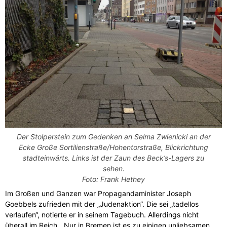
Der Stolperstein zum Gedenken an Selma Zwienicki an der
Ecke Große Sortilienstraße/Hohentorstraße, Blickrichtung
stadteinwärts. Links ist der Zaun des Beck’s-Lagers zu
sehen.
Foto: Frank Hethey
Im Großen und Ganzen war Propagandaminister Joseph
Goebbels zufrieden mit der „Judenaktion“. Die sei „tadellos
verlaufen“, notierte er in seinem Tagebuch. Allerdings nicht
überall im Reich. „Nur in Bremen ist es zu einigen unliebsamen