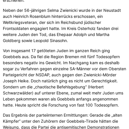
erschienen.“
Neben der 56-jährigen Selma Zwienicki wurde in der Neustadt
auch Heinrich Rosenblum hinterrücks erschossen, ein
Weltkriegsveteran, der sich im Reichsbund jüdischer
Frontsoldaten engagiert hatte. Im Kreis Osterholz fanden drei
weitere Juden den Tod, das Ehepaar Adolph und Martha
Goldberg sowie Leopold Sinasohn.
Von insgesamt 17 getöteten Juden im ganzen Reich ging
Goebbels aus. Da fiel die Region Bremen mit fünf Todesopfern
besonders negativ ins Gewicht. Im Nachgang kam es deshalb
sogar zu Verfahren gegen einzelne SA-Männer vor dem Obersten
Parteigericht der NSDAP, auch gegen den Zwienicki-Mörder
Joseph Heike. Doch natürlich ging es nicht um Gerechtigkeit.
Sondern um die „chaotische Befehlsgebung“ (Herbert
Schwarzwälder) auf unterer Ebene, zumal weit mehr Juden ums
Leben gekommen waren als Goebbels anfangs angenommen
hatte. Heute spricht die Forschung von fast 100 Todesopfern.
Das Ergebnis der parteiinternen Ermittlungen: Gerade die „alten
Kämpfer“ unter den Zuhörern der Goebbels-Tirade hätten die
Weisung, dass die Partei die antisemitischen Demonstrationen