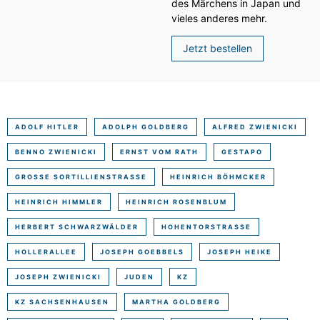
des Märchens in Japan und
vieles anderes mehr.
Jetzt bestellen
ADOLF HITLER
ADOLPH GOLDBERG
ALFRED ZWIENICKI
BENNO ZWIENICKI
ERNST VOM RATH
GESTAPO
GROSSE SORTILLIENSTRASSE
HEINRICH BÖHMCKER
HEINRICH HIMMLER
HEINRICH ROSENBLUM
HERBERT SCHWARZWÄLDER
HOHENTORSTRASSE
HOLLERALLEE
JOSEPH GOEBBELS
JOSEPH HEIKE
JOSEPH ZWIENICKI
JUDEN
KZ
KZ SACHSENHAUSEN
MARTHA GOLDBERG