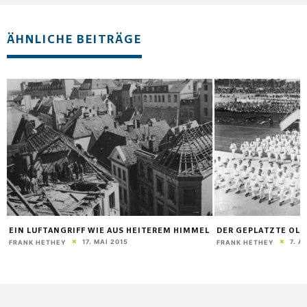
ÄHNLICHE BEITRÄGE
EIN LUFTANGRIFF WIE AUS HEITEREM HIMMEL
DER GEPLATZTE OL
17. MAI 2015
7. A
FRANK HETHEY
FRANK HETHEY