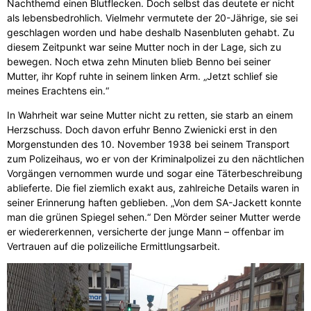
Nachthemd einen Blutflecken. Doch selbst das deutete er nicht
als lebensbedrohlich. Vielmehr vermutete der 20-Jährige, sie sei
geschlagen worden und habe deshalb Nasenbluten gehabt. Zu
diesem Zeitpunkt war seine Mutter noch in der Lage, sich zu
bewegen. Noch etwa zehn Minuten blieb Benno bei seiner
Mutter, ihr Kopf ruhte in seinem linken Arm. „Jetzt schlief sie
meines Erachtens ein.“
In Wahrheit war seine Mutter nicht zu retten, sie starb an einem
Herzschuss. Doch davon erfuhr Benno Zwienicki erst in den
Morgenstunden des 10. November 1938 bei seinem Transport
zum Polizeihaus, wo er von der Kriminalpolizei zu den nächtlichen
Vorgängen vernommen wurde und sogar eine Täterbeschreibung
ablieferte. Die fiel ziemlich exakt aus, zahlreiche Details waren in
seiner Erinnerung haften geblieben. „Von dem SA-Jackett konnte
man die grünen Spiegel sehen.“ Den Mörder seiner Mutter werde
er wiedererkennen, versicherte der junge Mann – offenbar im
Vertrauen auf die polizeiliche Ermittlungsarbeit.