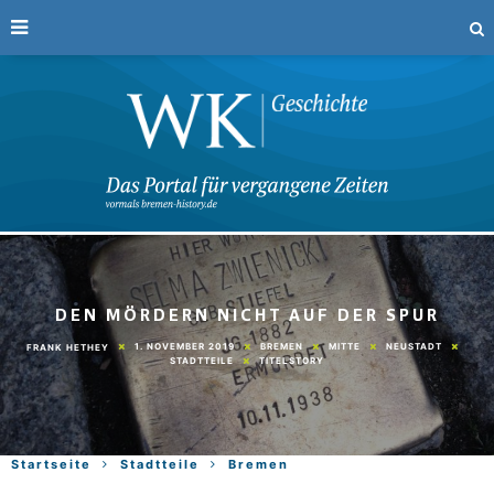
DEN MÖRDERN NICHT AUF DER SPUR
1. NOVEMBER 2019
BREMEN
MITTE
NEUSTADT
FRANK HETHEY
STADTTEILE
TITELSTORY
Startseite
Stadtteile
Bremen