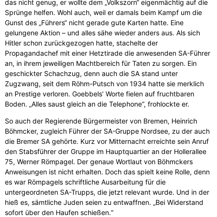
das nicht genug, er wollte dem „Volkszorn“ eigenmächtig auf die
Sprünge helfen. Wohl auch, weil er damals beim Kampf um die
Gunst des „Führers“ nicht gerade gute Karten hatte. Eine
gelungene Aktion – und alles sähe wieder anders aus. Als sich
Hitler schon zurückgezogen hatte, stachelte der
Propagandachef mit einer Hetztirade die anwesenden SA-Führer
an, in ihrem jeweiligen Machtbereich für Taten zu sorgen. Ein
geschickter Schachzug, denn auch die SA stand unter
Zugzwang, seit dem Röhm-Putsch von 1934 hatte sie merklich
an Prestige verloren. Goebbels’ Worte fielen auf fruchtbaren
Boden. „Alles saust gleich an die Telephone“, frohlockte er.
So auch der Regierende Bürgermeister von Bremen, Heinrich
Böhmcker, zugleich Führer der SA-Gruppe Nordsee, zu der auch
die Bremer SA gehörte. Kurz vor Mitternacht erreichte sein Anruf
den Stabsführer der Gruppe im Hauptquartier an der Hollerallee
75, Werner Römpagel. Der genaue Wortlaut von Böhmckers
Anweisungen ist nicht erhalten. Doch das spielt keine Rolle, denn
es war Römpagels schriftliche Ausarbeitung für die
untergeordneten SA-Trupps, die jetzt relevant wurde. Und in der
hieß es, sämtliche Juden seien zu entwaffnen. „Bei Widerstand
sofort über den Haufen schießen.“