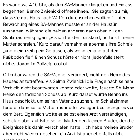
Es war etwa 4.10 Uhr, als drei SA-Männer klingelten und Einlass
begehrten. Benno Zwienicki öffnete ihnen. „Sie sagten zu mir,
dass sie das Haus nach Waffen durchsuchen wollten.“ Unter
Bewachung eines SA-Mannes musste er an der Haustür
ausharren, während die beiden anderen nach oben zu den
Schlafräumen gingen. „Als ich bei der Tür stand, hörte ich meine
Mutter schreien.“ Kurz darauf vernahm er abermals ihre Schreie
„und gleichzeitig ein Geräusch, als wenn jemand auf den
Fußboden fiel“. Einen Schuss hörte er nicht, jedenfalls steht
nichts davon im Polizeiprotokoll.
Offenbar waren die SA-Männer verärgert, nicht den Herrn des
Hauses anzutreffen. Als Selma Zwienicki die Frage nach seinem
Verbleib nicht beantworten konnte oder wollte, feuerte SA-Mann
Heike den tödlichen Schuss ab. Kurz darauf wurde Benno ins
Haus geschickt, um seinen Vater zu suchen. Im Schlafzimmer
fand er dann seine Mutter mehr oder weniger besinnungslos vor
dem Bett. Eigentlich wollte er selbst einen Arzt verständigen,
schickte aber auf Bitte seiner Mutter den kleinen Bruder, der die
Ereignisse bis dahin verschlafen hatte. „Ich habe meinen Bruder
aber nicht wieder gesehen, ein Arzt ist aber ebenfalls nicht