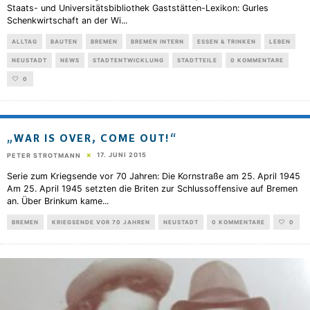
Staats- und Universitätsbibliothek Gaststätten-Lexikon: Gurles
Schenkwirtschaft an der Wi
...
ALLTAG
BAUTEN
BREMEN
BREMEN INTERN
ESSEN & TRINKEN
LEBEN
NEUSTADT
NEWS
STADTENTWICKLUNG
STADTTEILE
0 KOMMENTARE
0
„WAR IS OVER, COME OUT!“
17. JUNI 2015
PETER STROTMANN
Serie zum Kriegsende vor 70 Jahren: Die Kornstraße am 25. April 1945
Am 25. April 1945 setzten die Briten zur Schlussoffensive auf Bremen
an. Über Brinkum kame
...
BREMEN
KRIEGSENDE VOR 70 JAHREN
NEUSTADT
0 KOMMENTARE
0