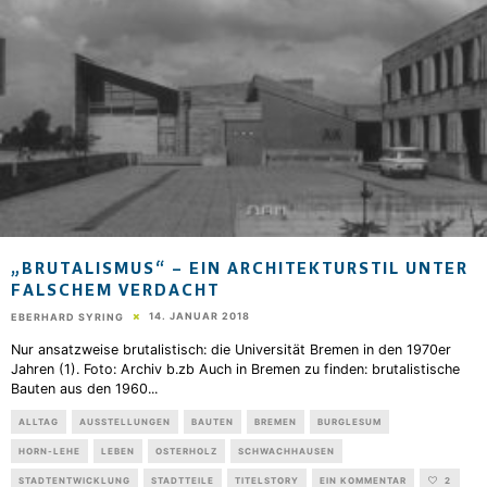
„BRUTALISMUS“ – EIN ARCHITEKTURSTIL UNTER
FALSCHEM VERDACHT
14. JANUAR 2018
EBERHARD SYRING
Nur ansatzweise brutalistisch: die Universität Bremen in den 1970er
Jahren (1). Foto: Archiv b.zb Auch in Bremen zu finden: brutalistische
Bauten aus den 1960
...
ALLTAG
AUSSTELLUNGEN
BAUTEN
BREMEN
BURGLESUM
HORN-LEHE
LEBEN
OSTERHOLZ
SCHWACHHAUSEN
STADTENTWICKLUNG
STADTTEILE
TITELSTORY
EIN KOMMENTAR
2