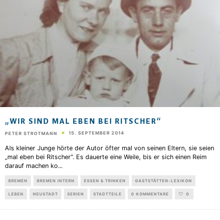
„WIR SIND MAL EBEN BEI RITSCHER“
15. SEPTEMBER 2014
PETER STROTMANN
Als kleiner Junge hörte der Autor öfter mal von seinen Eltern, sie seien
„mal eben bei Ritscher“. Es dauerte eine Weile, bis er sich einen Reim
darauf machen ko
...
BREMEN
BREMEN INTERN
ESSEN & TRINKEN
GASTSTÄTTEN-LEXIKON
LEBEN
NEUSTADT
SERIEN
STADTTEILE
0 KOMMENTARE
0