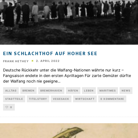
EIN SCHLACHTHOF AUF HOHER SEE
2. APRIL 2022
FRANK HETHEY
Deutsche Rückkehr unter die Walfang-Nationen währte nur kurz –
Fangsaison endete in den ersten Apriltagen Für zarte Gemüter dürfte
der Walfang noch nie geeigne
...
ALLTAG
BREMEN
BREMERHAVEN
HÄFEN
LEBEN
MARITIMES
NEWS
STADTTEILE
TITELSTORY
VEGESACK
WIRTSCHAFT
0 KOMMENTARE
0