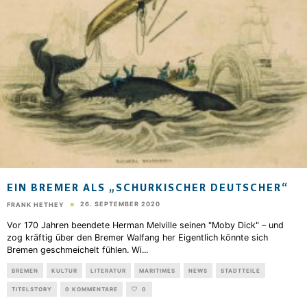
EIN BREMER ALS „SCHURKISCHER DEUTSCHER“
26. SEPTEMBER 2020
FRANK HETHEY
Vor 170 Jahren beendete Herman Melville seinen "Moby Dick" – und
zog kräftig über den Bremer Walfang her Eigentlich könnte sich
Bremen geschmeichelt fühlen. Wi
...
BREMEN
KULTUR
LITERATUR
MARITIMES
NEWS
STADTTEILE
TITELSTORY
0 KOMMENTARE
0