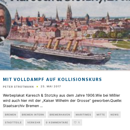
MIT VOLLDAMPF AUF KOLLISIONSKURS
25. MAI 2017
PETER STROTMANN
Werbeplakat Karesch & Stotzky aus dem Jahre 1906.Wie bei Mißler
wird auch hier mit der „Kaiser Wilhelm der Grosse“ geworben.Quelle:
Staatsarchiv Bremen
...
BREMEN
BREMEN INTERN
BREMERHAVEN
MARITIMES
MITTE
NEWS
STADTTEILE
VERKEHR
0 KOMMENTARE
1