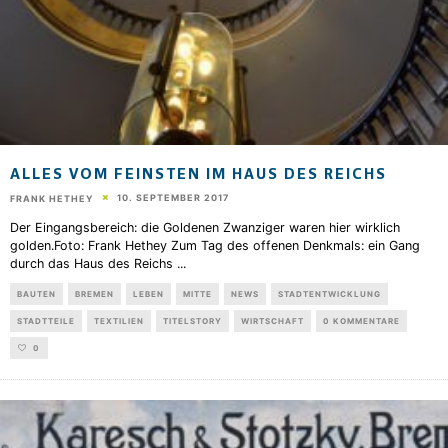
ALLES VOM FEINSTEN IM HAUS DES REICHS
10. SEPTEMBER 2017
FRANK HETHEY
Der Eingangsbereich: die Goldenen Zwanziger waren hier wirklich
golden.Foto: Frank Hethey Zum Tag des offenen Denkmals: ein Gang
durch das Haus des Reichs
...
BAUTEN
BREMEN
LEBEN
MITTE
NEWS
STADTENTWICKLUNG
STADTTEILE
TEXTILIEN
TITELSTORY
WIRTSCHAFT
0 KOMMENTARE
0