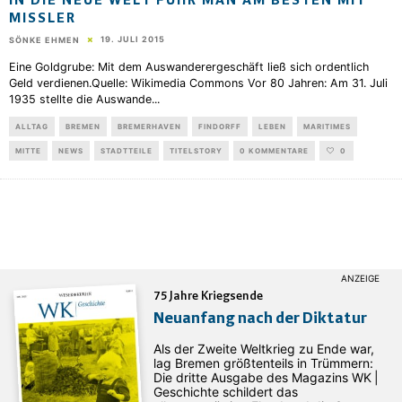
IN DIE NEUE WELT FUHR MAN AM BESTEN MIT
MISSLER
19. JULI 2015
SÖNKE EHMEN
Eine Goldgrube: Mit dem Auswanderergeschäft ließ sich ordentlich
Geld verdienen.Quelle: Wikimedia Commons Vor 80 Jahren: Am 31. Juli
1935 stellte die Auswande
...
ALLTAG
BREMEN
BREMERHAVEN
FINDORFF
LEBEN
MARITIMES
MITTE
NEWS
STADTTEILE
TITELSTORY
0 KOMMENTARE
0
75 Jahre Kriegsende
Neuanfang nach der Diktatur
Als der Zweite Weltkrieg zu Ende war,
lag Bremen größtenteils in Trümmern:
Die dritte Ausgabe des ­Magazins WK |
Geschichte schildert das