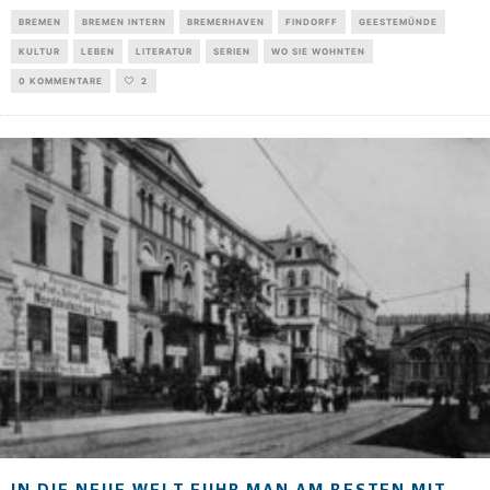
BREMEN
BREMEN INTERN
BREMERHAVEN
FINDORFF
GEESTEMÜNDE
KULTUR
LEBEN
LITERATUR
SERIEN
WO SIE WOHNTEN
0 KOMMENTARE
2